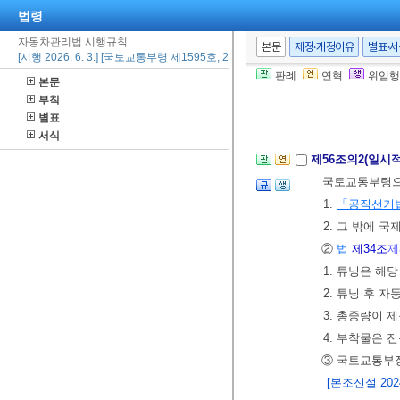
34호의3서식
에
법령
1. 튜닝승인서
자동차관리법 시행규칙
본문
제정·개정이유
별표·
[시행 2026. 6. 3.] [국토교통부령 제1595호, 2026. 6. 2., 일부개정]
2. 연장 사유
판례
연혁
위임행
본문
⑦ 시ㆍ도지사는
부칙
[제목개정 2014.
별표
서식
제56조의2(일시
국토교통부령으로
1.
「공직선거
2. 그 밖에
②
법
제34조
제
1. 튜닝은 해
2. 튜닝 후 
3. 총중량이 
4. 부착물은 
③ 국토교통부장
[본조신설 2024.