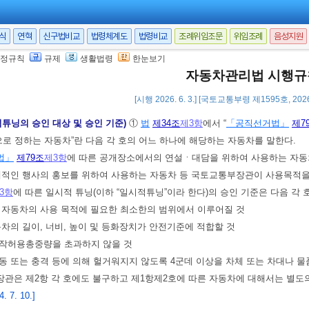
 따른 튜닝검사기간 연장신청서에 다음 각 호의 서류를 첨부하여 시ㆍ도지사
서식
연혁
신구법비교
법령체계도
법령비교
조례위임조문
위임조례
음성지원
를 증명하는 서류
정규칙
규제
생활법령
한눈보기
 제6항에 따라 검사기간을 연장하는 경우에는 튜닝승인서에 연장 기간을 기재
자동차관리법 시행규
 12. 31.]
[시행 2026. 6. 3.] [국토교통부령 제1595호, 2026
적튜닝의 승인 대상 및 승인 기준)
①
법
제34조
제3항
에서 “
「공직선거법」
제7
 정하는 자동차”란 다음 각 호의 어느 하나에 해당하는 자동차를 말한다.
법」
제79조
제3항
에 따른 공개장소에서의 연설ㆍ대담을 위하여 사용하는 자동
 국제적인 행사의 홍보를 위하여 사용하는 자동차 등 국토교통부장관이 사용목
3항
에 따른 일시적 튜닝(이하 “일시적튜닝”이라 한다)의 승인 기준은 다음 각 
당 자동차의 사용 목적에 필요한 최소한의 범위에서 이루어질 것
자동차의 길이, 너비, 높이 및 등화장치가 안전기준에 적합할 것
제작허용총중량을 초과하지 않을 것
진동 또는 충격 등에 의해 헐거워지지 않도록 4군데 이상을 차체 또는 차대나
관은 제2항 각 호에도 불구하고 제1항제2호에 따른 자동차에 대해서는 별도의
 7. 10.]