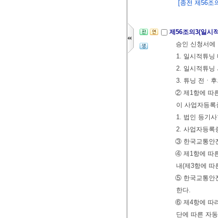
[종전 제56조의2
제56조의3(일시
승인 신청서에
1. 일시적튜닝
2. 일시적튜닝
3. 튜닝 전ㆍ
② 제1항에 
이 사업자등록
1. 법인 등기
2. 사업자등록
③ 한국교통안전
④ 제1항에 
내(제3항에 따
⑤ 한국교통안전
한다.
⑥ 제4항에 따
단에 따른 자