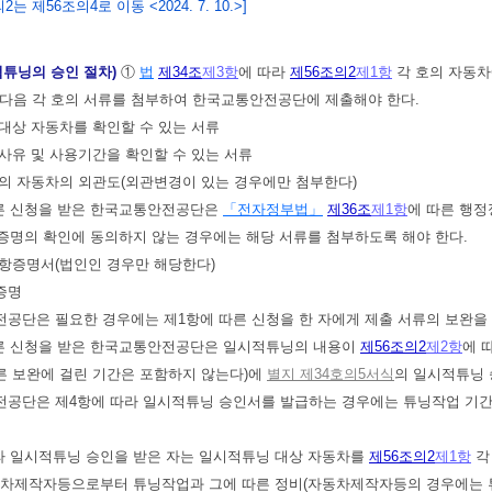
는 제56조의4로 이동 <2024. 7. 10.>]
적튜닝의 승인 절차)
①
법
제34조
제3항
에 따라
제56조의2
제1항
각 호의 자동
 다음 각 호의 서류를 첨부하여 한국교통안전공단에 제출해야 한다.
 대상 자동차를 확인할 수 있는 서류
 사유 및 사용기간을 확인할 수 있는 서류
후의 자동차의 외관도(외관변경이 있는 경우에만 첨부한다)
따른 신청을 받은 한국교통안전공단은
「전자정부법」
제36조
제1항
에 따른 행정
증명의 확인에 동의하지 않는 경우에는 해당 서류를 첨부하도록 해야 한다.
사항증명서(법인인 경우만 해당한다)
증명
공단은 필요한 경우에는 제1항에 따른 신청을 한 자에게 제출 서류의 보완을 
따른 신청을 받은 한국교통안전공단은 일시적튜닝의 내용이
제56조의2
제2항
에 
른 보완에 걸린 기간은 포함하지 않는다)에
별지 제34호의5서식
의 일시적튜닝 
공단은 제4항에 따라 일시적튜닝 승인서를 발급하는 경우에는 튜닝작업 기간,
라 일시적튜닝 승인을 받은 자는 일시적튜닝 대상 자동차를
제56조의2
제1항
각
동차제작자등으로부터 튜닝작업과 그에 따른 정비(자동차제작자등의 경우에는 튜