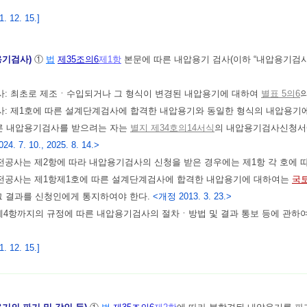
 12. 15.]
용기검사)
①
법
제35조의6
제1항
본문에 따른 내압용기 검사(이하 “내압용기검사”
검사: 최초로 제조ㆍ수입되거나 그 형식이 변경된 내압용기에 대하여
별표 5의6
검사: 제1호에 따른 설계단계검사에 합격한 내압용기와 동일한 형식의 내압용기
따른 내압용기검사를 받으려는 자는
별지 제34호의14서식
의 내압용기검사신청서
024. 7. 10., 2025. 8. 14.>
공사는 제2항에 따라 내압용기검사의 신청을 받은 경우에는 제1항 각 호에 
전공사는 제1항제1호에 따른 설계단계검사에 합격한 내압용기에 대하여는
국
그 결과를 신청인에게 통지하여야 한다.
<개정 2013. 3. 23.>
제4항까지의 규정에 따른 내압용기검사의 절차ㆍ방법 및 결과 통보 등에 관하
 12. 15.]