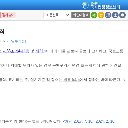
게 공람시키는 경우 관할 시ㆍ군ㆍ구의 게시판과 인터넷 홈페이지 등에 공
수렴을 위하여 필요하다고 인정되는 경우 공청회를 개최할 수 있다.
<개정 2016.
점자뷰어
화면내검색
전자문서로 된 의견서를 포함한다)를 제출할 수 있다.
칙
. 6. 2., 일부개정]
법
제35조의4
제1항
및
제2항
에 따라 이를 관보나 공보에 고시하고, 국토교통
거나 저해할 우려가 있는 경우 운행구역의 변경 또는 해제에 관한 의견을
방식, 표시하는 뜻, 설치기준 및 장소는
별표 5의5
에서 정하는 바에 따른다.
<
전기준”이라 한다)은
별표 5의6
과 같다.
<개정 2017. 7. 18., 2024. 2. 16.,