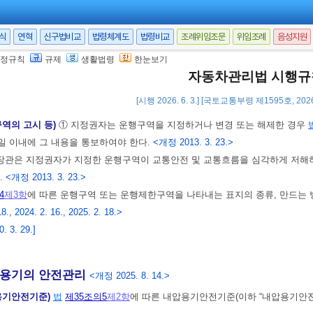
 의견청취)
① 지정권자는
법
제35조의4
제1항
에 따라 사전에 관련내용을 주민에
이상 일반이 열람할 수 있도록 하여야 한다. 이 경우 지정권자는 충분한 의견
서식
연혁
신구법비교
법령체계도
법령비교
조례위임조문
위임조례
음성지원
정규칙
규제
생활법령
한눈보기
라 공고된 운행구역 관련내용에 대하여 의견이 있는 자는 지정권자에게 의견서(
자동차관리법 시행규
 3. 29.]
[시행 2026. 6. 3.] [국토교통부령 제1595호, 2026
구역의 고시 등)
① 지정권자는 운행구역을 지정하거나 변경 또는 해제한 경우
일 이내에 그 내용을 통보하여야 한다.
<개정 2013. 3. 23.>
장관은 지정권자가 지정한 운행구역이 교통안전 및 교통흐름을 심각하게 저해하
.
<개정 2013. 3. 23.>
4
제3항
에 따른 운행구역 또는 운행제한구역을 나타내는 표지의 종류, 만드는 
., 2024. 2. 16., 2025. 2. 18.>
 3. 29.]
용기의 안전관리
<개정 2025. 8. 14.>
용기안전기준)
법
제35조의5
제2항
에 따른 내압용기안전기준(이하 “내압용기안