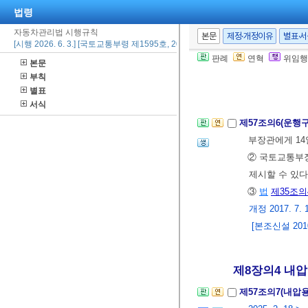
제57조의5(주민
법령
고하고 14일 
자동차관리법 시행규칙
본문
제정·개정이유
별표·
[시행 2026. 6. 3.] [국토교통부령 제1595호, 2026. 6. 2., 일부개정]
2. 4.>
판례
연혁
위임행
본문
② 제1항에 따
부칙
[본조신설 2010.
별표
서식
제57조의6(운행
부장관에게 14
② 국토교통부
제시할 수 있다
③
법
제35조의
개정 2017. 7. 18
[본조신설 2010.
제8장의4 내압
제57조의7(내압