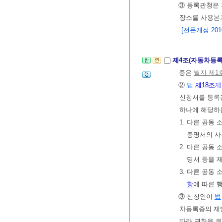
③ 등록관청은
장소를 사용본거
[전문개정 2010.
제4조(자동차등
증은
별지 제1
②
법
제18조
제
신청서를 등록관
하나에 해당하는
1. 다른 공동
증명서의 사
2. 다른 공동
명서 등을 
3. 다른 공동
항
에 따른 
③ 신청인이
법
차등록증의 재
따라 권한을 