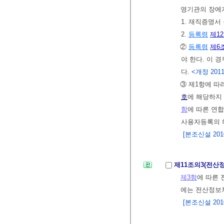
영기관의 장에
1. 재직증명서
2.
등록령
제1
②
등록령
제6
야 한다. 이 
다.
<개정 2011. 
③ 제1항에 따
호
에 해당하지 
항
에 따른 연
사용자등록의 
[본조신설 2010.
제11조의3(전산
제3항
에 따른 
에는 전산정보
[본조신설 2010.