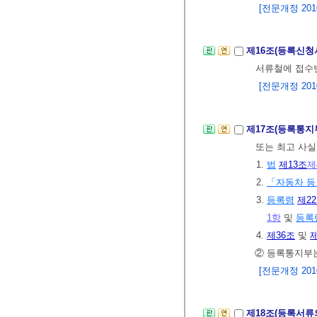
[전문개정 2010.
제16조(등록신청
서류철에 접수
[전문개정 2010.
제17조(등록통지
또는 최고 사
1.
법
제13조
제
2.
「자동차 등
3.
등록령
제2
1항
및
등록
4.
제36조
및
제
② 등록통지부는
[전문개정 2010.
제18조(등록서류