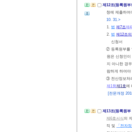
제12조(등록원부
청에 제출하여야
10. 31.>
1.
법
제7조
제
2.
법
제12조의
신청서
② 등록원부를 
원은 신청인이
지 아니한 경
람하게 하여야
③ 전산정보처
제1항
제1호
에
[전문개정 2010.
제13조(등록원부
제6호서식
의 
직 및
「전자정