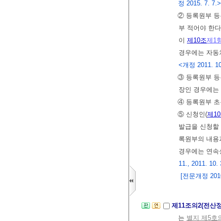
정 2015. 7. 7.>
② 등록원부 등
부 적어야 한다
이
제10조
제1
경우에는 자동
<개정 2011. 10
③ 등록원부 등
장인 경우에는
④ 등록원부 초
⑤ 신청인(
제1
발급을 신청할
록원부의 내용
경우에는 연속
11., 2011. 10.
[전문개정 2010.
제11조의2(전산
는
별지 제5호