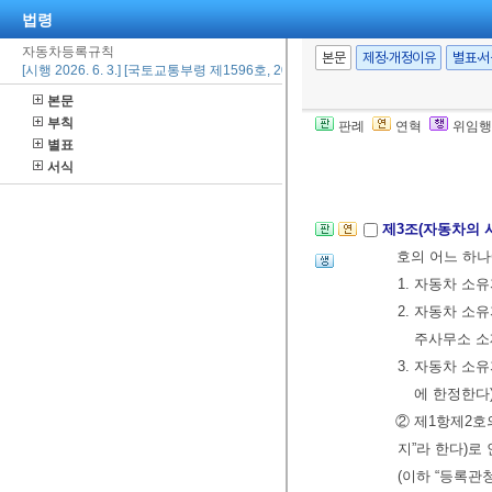
[전문개정 2010.
법령
자동차등록규칙
본문
제정·개정이유
별표·
[시행 2026. 6. 3.] [국토교통부령 제1596호, 2026. 6. 2., 일부개정]
제2조(적용범위)
본문
다),
「자동차
부칙
판례
연혁
위임행
고는 이 규칙에
별표
[전문개정 2010.
서식
제3조(자동차의 
호의 어느 하나
1. 자동차 소
2. 자동차 소
주사무소 
3. 자동차 소
에 한정한다
② 제1항제2호
지”라 한다)
(이하 “등록관