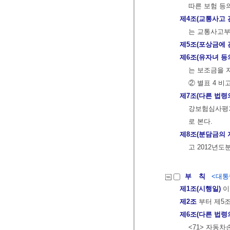
따른 보험 등
제4조(교통사고 
는 교통사고부
제5조(포상금에 
제6조(유자녀 등
는 보조금을 
② 별표 4 비
제7조(다른 법령
강보험심사평가
로 본다.
제8조(분담금의 
고 2012년
부 칙
<대통령
제1조(시행일)
이
제2조
부터 제5
제6조(다른 법령
<71> 자동