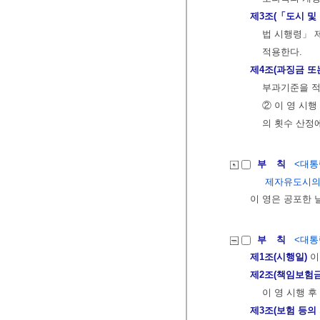
제3조(「도시 및
법 시행령」 
적용한다.
제4조(과징금 또
부과기준을 적
② 이 영 시
의 횟수 산정
부 칙
<대통령
제자유도시의
이 영은 공포한 
부 칙
<대통령
제1조(시행일)
이
제2조(책임보험금
이 영 시행 
제3조(보험 등의