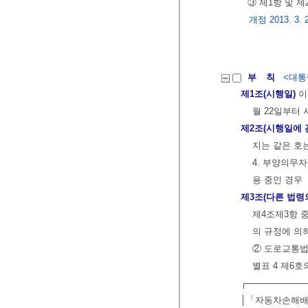
③ 제1항 및 
개정 2013. 3. 
부 칙
<대통령
제1조(시행일)
이
월 22일부터 
제2조(시행일에 
지는 같은 호
4. 부양의무
용 중인 경우
제3조(다른 법령
제4조제3항 
의 규정에 의하
② 도로교통법
별표 4 제6
┌─────────
│「자동차손해배상