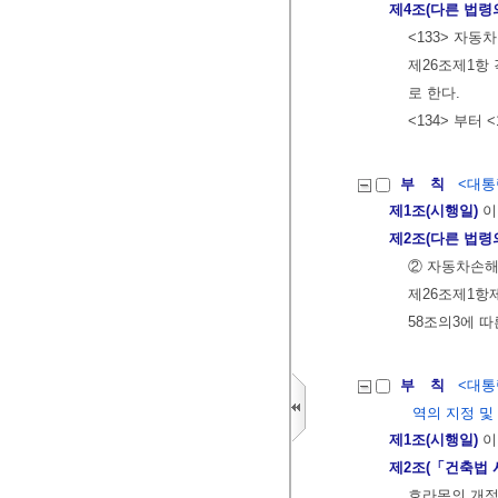
제4조(다른 법령
<133> 자
제26조제1항 
로 한다.
<134> 부터 
부 칙
<대통령
제1조(시행일)
이
제2조(다른 법령
② 자동차손해
제26조제1항제
58조의3에 따
부 칙
<대통령
역의 지정 및
제1조(시행일)
이
제2조(「건축법 
호라목의 개정