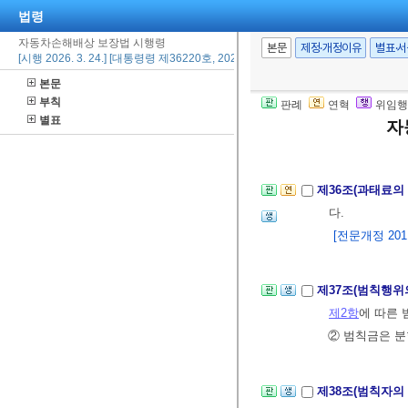
법령
3.
제10조
에 따
자동차손해배상 보장법 시행령
4. 삭제
<2020.
본문
제정·개정이유
별표·
[시행 2026. 3. 24.] [대통령령 제36220호, 2026. 3. 24., 타법개정]
5. 삭제
<2026.
본문
6. 삭제
<2026.
부칙
판례
연혁
위임행
7.
제32조의2
제
별표
자
[본조신설 2013.
제36조(과태료의
다.
[전문개정 2011.
제37조(범칙행위
제2항
에 따른
② 범칙금은 분
제38조(범칙자의