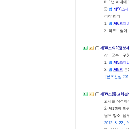
터 1년 이내에
②
법
제50조
제
여야 한다.
1.
법
제6조
제
2. 의무보험
제38조의2(정보
장ㆍ군수ㆍ구청
1.
법
제5조
제
2.
법
제8조
본
[본조신설 2012.
제39조(통고처분
고서를 작성하
② 제1항에 따
납부 장소, 납
2012. 8. 22., 2