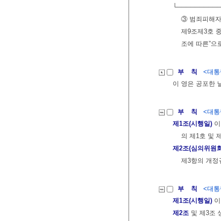
└─────────
③ 범죄피해자
제9조제3호 
조에 따른”으로
부 칙
<대통령
이 영은 공포한 
부 칙
<대통령
제1조(시행일)
이
의 제1호 및 
제2조(심의위원회
제3항의 개정
부 칙
<대통령
제1조(시행일)
이
제2조
및 제3조 