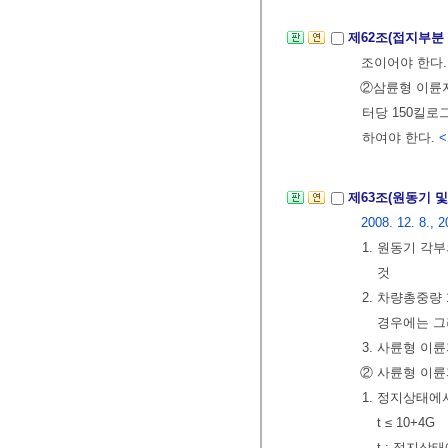
제62조(접지부분
조이어야 한다.
②삼륜형 이륜
터당 150킬로
하여야 한다.
<
제63조(원동기 
2008. 12. 8., 2
1. 원동기 각
것
2. 차량총중량
경우에는 그
3. 사륜형 이
② 사륜형 이륜
1. 정지상태에
t ≤ 10+4G
t : 정지상