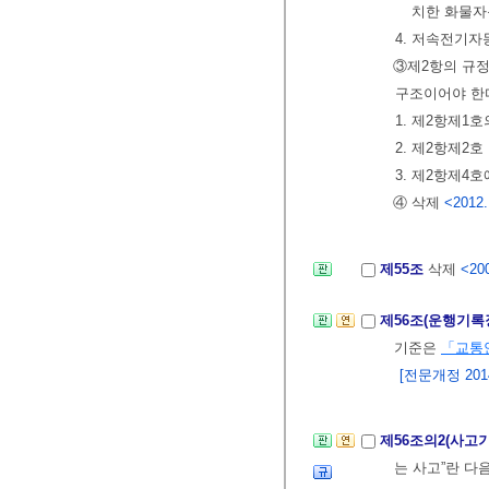
치한 화물자
4. 저속전기자
③제2항의 규
구조이어야 한
1. 제2항제1
2. 제2항제2호
3. 제2항제4
④ 삭제
<2012.
제55조
삭제
<200
제56조(운행기록
기준은
「교통
[전문개정 2014.
제56조의2(사고
는 사고”란 다