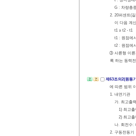
G : 차량총
2. 20퍼센트
이 다음 계
t1 ≥ t2 - t1
t1 : 원점
t2 : 원점
③ 사륜형 이
록 하는 동력
제63조의2(원동
에 따른 범위 
1. 내연기관
가. 최고출
1) 최고
2) 최고
나. 회전수:
2. 구동전동기