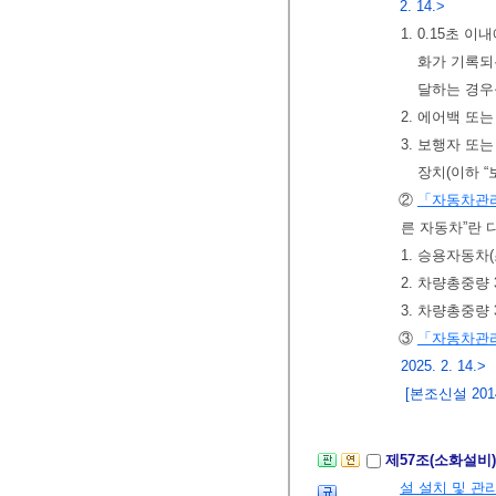
2. 14.>
1. 0.15초
화가 기록되
달하는 경우
2. 에어백 또
3. 보행자 또
장치(이하 
②
「자동차관
른 자동차”란 
1. 승용자동
2. 차량총중량
3. 차량총중량
③
「자동차관
2025. 2. 14.>
[본조신설 2014.
제57조(소화설비
설 설치 및 관