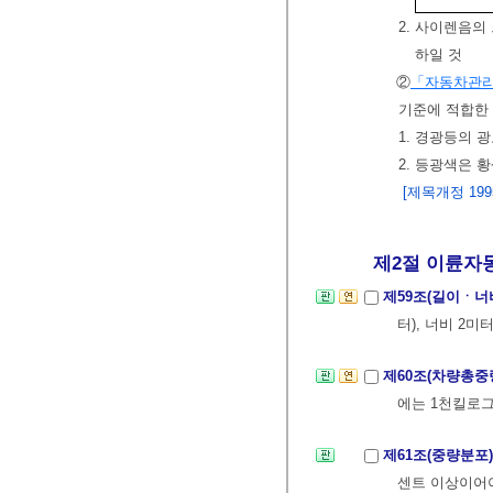
2. 사이렌음의
하일 것
②
「자동차관
기준에 적합한 
1. 경광등의 
2. 등광색은 
[제목개정 1995. 
제2절 이륜자동
제59조(길이ㆍ
터), 너비 2
제60조(차량총중
에는 1천킬로
제61조(중량분포
센트 이상이어야