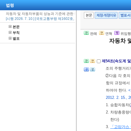
법령
3. 제1호에 
자동차 및 자동차부품의 성능과 기준에 관한 규칙
가. 경고음
본문
제정·개정이유
별표·
[시행 2026. 7. 10.] [국토교통부령 제1602호, 2026. 7. 10., 일부개정]
발생시킬
본문
나. 경고음은
부칙
판례
연혁
위임행
상일 것
별표
자동차 
[본조신설 2019.
제54조(속도계 
조의 주행거리
②다음 각 호의
항의 규정에서
하여야 한다.
<
2012. 2. 15., 
1. 승합자동차(
2. 차량총중
한다)
3.
「고압가스