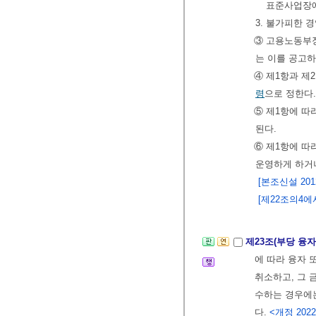
표준사업장에
3. 불가피한
③ 고용노동부장
는 이를 공고하
④ 제1항과 제
령
으로 정한다.
⑤ 제1항에 따
된다.
⑥ 제1항에 따
운영하게 하거
[본조신설 2012.
[제22조의4에서 
제23조(부당 융
에 따라 융자 
취소하고, 그 
수하는 경우에
다.
<개정 2022.