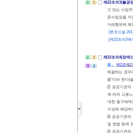
제22조의3(불공
고 있는 사업
준사업장을 지
거래행위에 해
[본조신설 2012.
[제22조의2에서
제22조의4(장애
률」
제2조
제2
체결하는 경우
품”이라 한다)
② 공공기관의
에 따라 고용
대한 총구매액을
이상에 해당하
③ 공공기관의 
및 방법 등에
④ 공공기관의 