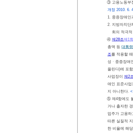
③ 고용노동부장
개정 2010. 6. 4.
1. 중증장애
2. 지방자치단
회의 적극적
④
제28조
제1
총액 등
대통령
조
를 적용할 
성ㆍ중증장애인을
올린다)에 포함
사업장이
제2
애인 표준사업장
지 아니한다.
<
⑤ 제4항에도 
거나 출자한 경
업주가 고용하고
따른 실질적 
한 비율에 해