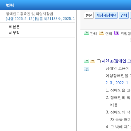
② 제1항에 따
법령
통령령
으로 정
장애인고용촉진 및 직업재활법
[본조신설 2011.
본문
제정·개정이유
연혁
[시행 2026. 5. 12.] [법률 제21138호, 2025. 11. 11., 일부개정]
본문
제20조(사업주에
부칙
판례
연혁
위임행
고 인정하면 채
술적 사항에 대
제21조(장애인 
장애인 고용에 
여성장애인을 
2. 3., 2022. 1.
1. 장애인을 
2. 장애인의
비용
3. 장애인의 
자 등을 배
4. 그 밖에 