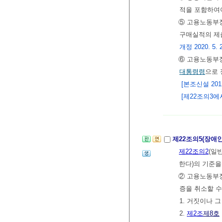
적을 포함하여야
⑤ 고용노동부
구매실적의 제출
개정 2020. 5. 
⑥ 고용노동부
대통령령
으로 
[본조신설 2012.
[제22조의3에서
제22조의5(장애
제22조의2
(일
한다)의 기준
② 고용노동부장
증을 취소할 수
1. 거짓이나 
2.
제2조
제8호