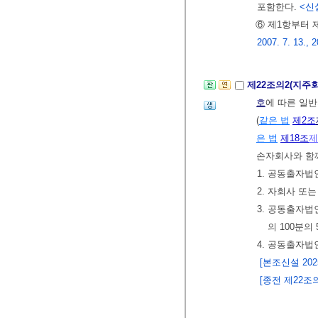
포함한다.
<신설 
⑥ 제1항부터 
2007. 7. 13., 2
제22조의2(지주
호
에 따른 일
(
같은 법
제2조
은 법
제18조
제
손자회사와 함께
1. 공동출자
2. 자회사 또
3. 공동출자
의 100분의
4. 공동출자법
[본조신설 2025.
[종전 제22조의2