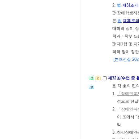
2.
법
제31조
제
② 장애학생지
은
법
제30조의
대학의 장이 정
학과ㆍ학부 또
③ 제1항 및 
학의 장이 정한
[본조신설 2023.
제32조(수업 중
음 각 호의 편
1.
「장애인복지
성으로 전달
2.
「장애인복지
이 조에서 
막
3. 청각장애인