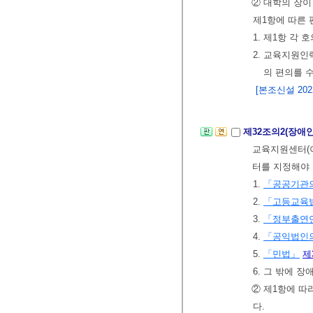
② 대학의 장
제1항에 따른 
1. 제1항 각
2. 교육지원
의 편의를 
[본조신설 2022.
제32조의2(장
교육지원센터(이
터를 지정해야 
1.
「공공기관의
2.
「고등교육
3.
「정부출연연
4.
「공익법인의
5.
「민법」
제
6. 그 밖에 
② 제1항에 따
다.