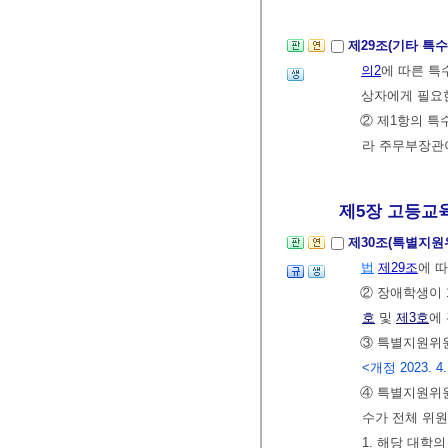
제29조(기타 특
의2
에 따른 특
상자에게 필요
② 제1항의 특
라 주무부장관
제5장 고등교
제30조(특별지
법
제29조
에 
② 장애학생이 
호
및
제3호
에
③ 특별지원위원
<개정 2023. 4.
④ 특별지원위원
수가 전체 위원
1. 해당 대학