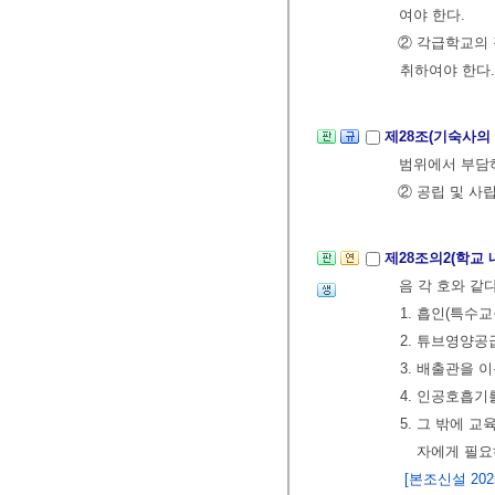
여야 한다.
② 각급학교의 
취하여야 한다.
제28조(기숙사의
범위에서 부담하
② 공립 및 사
제28조의2(학교 
음 각 호와 같다
1. 흡인(특수
2. 튜브영양공
3. 배출관을 
4. 인공호흡기
5. 그 밖에 
자에게 필
[본조신설 2025.