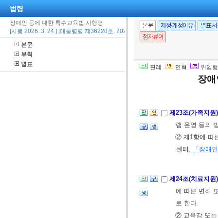
법령
장애인 등에 대한 특수교육법 시행령
본문
제정·개정이유
별표·
제22조(특수학교
[시행 2026. 3. 24.] [대통령령 제36220호, 2026. 3. 24., 타법개정]
점자뷰어
담당 교사는 학
본문
센터의 운영현황
부칙
별표
특수교육대상자
판례
연혁
위임행
장애
육부장관이, 단
하여 배치할 수
제23조(가족지원
램 운영 등의 
② 제1항에 
센터,
「장애인
제24조(치료지원
에 따른 면허 
로 한다.
② 교육감 또는