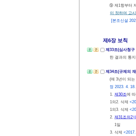
⑨ 제1항부터
이 정하여 고
[본조신설 2023.
제6장 보칙
제33조(심사청구
한 결과의 통
제34조(규제의 
(매 3년이 되
정 2023. 4. 18.
1.
제30조
에 따
1의2. 삭제
<20
1의3. 삭제
<20
2.
제31조의2
제
1일
3. 삭제
<2017.