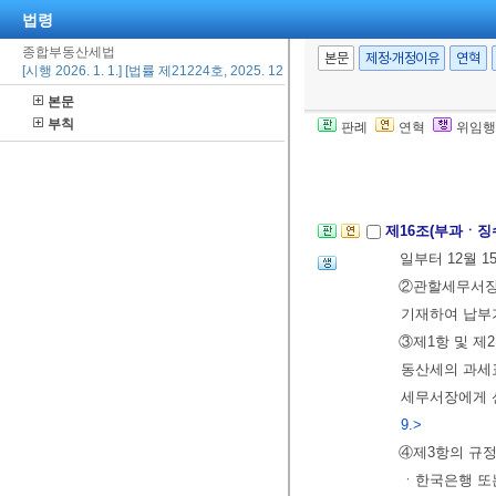
재산세액상당액
법령
토지에 대한 
종합부동산세법
본문
제정·개정이유
연혁
무자에게 직전
[시행 2026. 1. 1.] [법률 제21224호, 2025. 12. 23., 일부개정]
으로 정하는 바
본문
14조
제4항
에도
부칙
판례
연혁
위임행
제4장 부과ㆍ징
제16조(부과ㆍ징
일부터 12월 
②관할세무서장
기재하여 납부
③제1항 및 
동산세의 과세표
세무서장에게 신
9.>
④제3항의 규
ㆍ한국은행 또