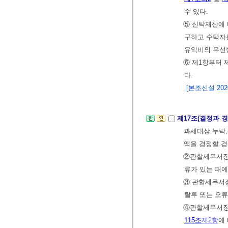
수 있다.
⑤ 신탁재산에
구하고 수탁
유익비의 우선
⑥ 제1항부터
다.
[본조신설 2020.
제17조(결정과 
과세대상 누락,
액을 경정할 경
②관할세무서장
류가 있는 때
③ 관할세무서장
탈루 또는 오류
④관할세무서장 
115조
제2항
에