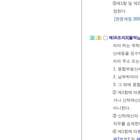
⑤제1항 및 제
정한다.
[전문개정 2007.
제16조의2(물적
여야 하는 위
산세등을 징수하
자의 주소 또는
1. 종합부동산
2. 납부하여야
3. 그 밖에 
② 제1항에 따
거나 신탁재산
아니한다.
③ 신탁재산의 
의무를 승계한
④ 제1항에 따
제7조의2
및
제