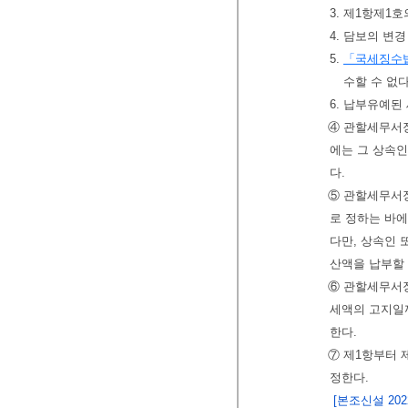
3. 제1항제1
4. 담보의 변
5.
「국세징수
수할 수 없
6. 납부유예된
④ 관할세무서
에는 그 상속인
다.
⑤ 관할세무서
로 정하는 바
다만, 상속인
산액을 납부할 
⑥ 관할세무서장
세액의 고지일
한다.
⑦ 제1항부터 
정한다.
[본조신설 2022.