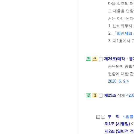
다음 각호의 어
그 제출을 명할
서는 아니 된다
1. 납세의무자
2.
「법인세법
3. 제1호에서
제24조(매각ㆍ등
공무원이 종합
현황에 대한 관
2020. 6. 9.>
제25조
삭제
<200
부 칙
<법률 제
제1조 (시행일)
이
제2조 (일반적 적