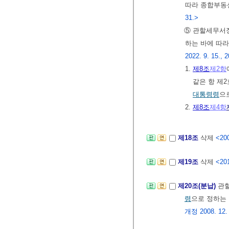
따라 종합부동
31.>
⑤ 관할세무서
하는 바에 따
2022. 9. 15., 
1.
제8조
제2항
같은 항 제
대통령령
으
2.
제8조
제4항
제18조
삭제
<200
제19조
삭제
<201
제20조(분납)
관
령
으로 정하는 
개정 2008. 12. 2