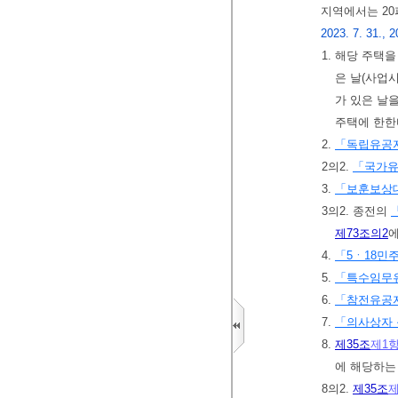
지역에서는 20
2023. 7. 31., 2
1. 해당 주택
은 날(사업
가 있은 날을
주택에 한한
2.
「독립유공
2의2.
「국가유
3.
「보훈보상대
3의2. 종전의
제73조의2
에
4.
「5ㆍ18민
5.
「특수임무유
6.
「참전유공자
7.
「의사상자 
8.
제35조
제1
에 해당하는
8의2.
제35조
제