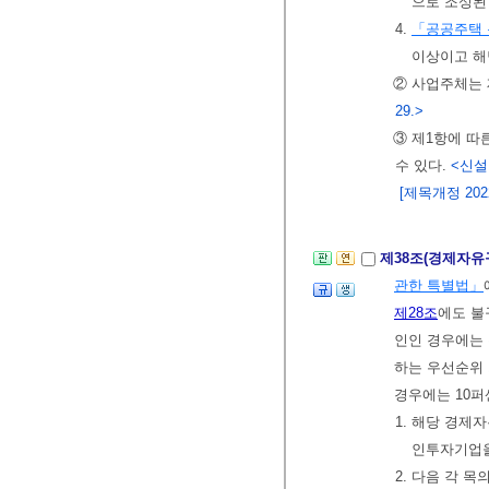
으로 조성된
4.
「공공주택 
이상이고 해
② 사업주체는 
29.>
③ 제1항에 
수 있다.
<신설 2
[제목개정 2022.
제38조(경제자유
관한 특별법」
제28조
에도 불
인인 경우에는 
하는 우선순위 
경우에는 10퍼
1. 해당 경
인투자기업을
2. 다음 각 