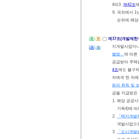
8의3.
제42조
에
9. 국외에서 
순위에 해당
제37조(개발제한
지개발사업이
별법」
에 따른
공급받아 주택
4조
에도 불구
자에게 한 차례
등의 취득 및 
금을 지급받은
1. 해당 공공
가목4)에 
2.
「택지개발
개발사업으로
3.
「도시개발