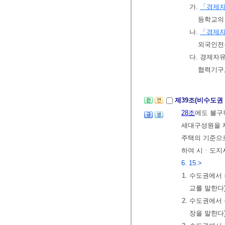
가.
「경제자
등학교의
나.
「경제자
외국인전
다. 경제자
협력기구,
제39조(비수도권
28조
에도 불구
세대구성원을 제
주택의 기준으로
하여 시ㆍ도지사
6. 15.>
1. 수도권에서
교를 말한다
2. 수도권에서
장을 말한다