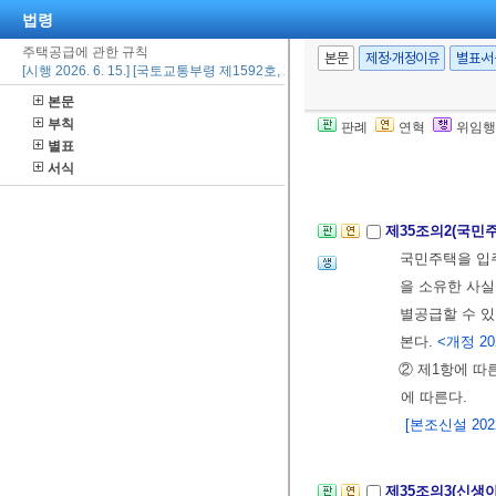
법령
28. 그밖에
한 자
주택공급에 관한 규칙
본문
제정·개정이유
별표·
[시행 2026. 6. 15.] [국토교통부령 제1592호, 2026. 6. 15., 일부개정]
② 제1항제11
본문
다.
부칙
판례
연혁
위임행
[제목개정 2016.
별표
서식
제35조의2(국민
국민주택을 입주
을 소유한 사실
별공급할 수 있
본다.
<개정 202
② 제1항에 따
에 따른다.
[본조신설 2022.
제35조의3(신생