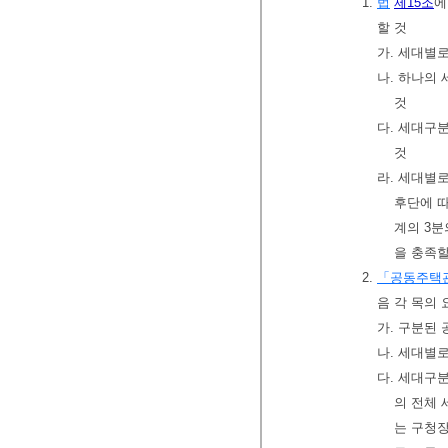
1.
법
제15조
에
할 것
가. 세대별
나. 하나의
것
다. 세대구
것
라. 세대별
후단에 따
계의 3분
을 충족할
2.
「공동주택
음 각 목의
가. 구분된
나. 세대별
다. 세대구
의 전체 
는 구청장