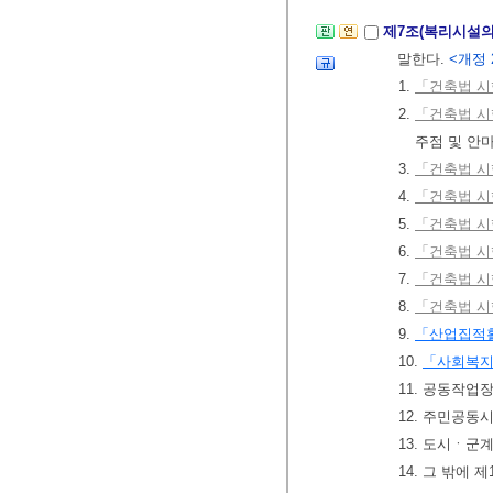
제7조(복리시설의
말한다.
<개정 2
1.
「건축법 시
2.
「건축법 시
주점 및 안
3.
「건축법 시
4.
「건축법 시
5.
「건축법 시
6.
「건축법 시
7.
「건축법 시
8.
「건축법 시
9.
「산업집적활
10.
「사회복
11. 공동작업
12. 주민공동
13. 도시ㆍ군
14. 그 밖에