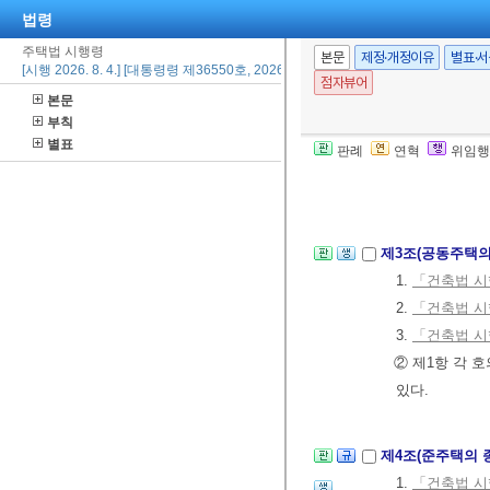
법령
제1조(목적)
이 
주택법 시행령
본문
제정·개정이유
별표·
[시행 2026. 8. 4.] [대통령령 제36550호, 2026. 8. 3., 일부개정]
제2조(단독주택의
점자뷰어
본문
는 다음 각 호와
부칙
1.
「건축법 시
별표
판례
연혁
위임행
2.
「건축법 시
3.
「건축법 시
제3조(공동주택의
1.
「건축법 시
2.
「건축법 시
3.
「건축법 시
② 제1항 각 
있다.
제4조(준주택의 
1.
「건축법 시