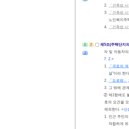
2.
「건축법 시
3.
「건축법 시
노인복지주
4.
「건축법 시
제5조(주택단지의
자 및 자동차의
7. 2.>
1.
「국토의 계
설”이라 한
2.
「도로법」
3. 그 밖에 
② 제1항에도
호의 요건을 
제외한다.
<신설
1. 인근 주민
적합하게 유