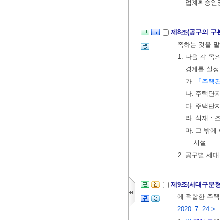
업계획승인권
제8조(공구의 구
족하는 것을 말
1. 다음 각 
경계를 설정
가.
「주택건
나. 주택단
다. 주택단
라. 식재ㆍ
마. 그 밖
시설
2. 공구별 세
제9조(세대구분형
에 적합한 주택
2020. 7. 24.>