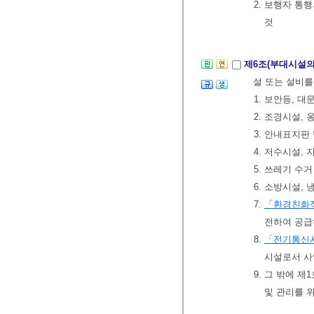
2. 보행자 통
것
제6조(부대시설의
설 또는 설비를
1. 보안등, 
2. 조경시설, 
3. 안내표지판
4. 저수시설,
5. 쓰레기 수
6. 소방시설
7.
「환경친화적
전하여 공급
8.
「전기통신
시설로서 사
9. 그 밖에 
및 관리를 