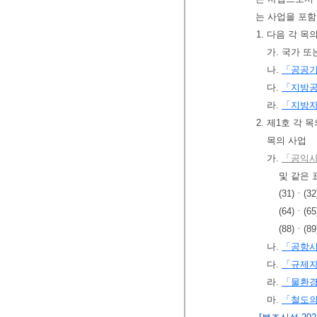
는 사업을 포함
1. 다음 각 
가. 국가 
나.
「공공기
다.
「지방
라.
「지방
2. 제1호 각
목의 사업
가.
「공익사
및 같은 표 
(31)ㆍ(3
(64)ㆍ(6
(88)ㆍ(8
나.
「공항
다.
「규제자
라.
「물환
마.
「철도의