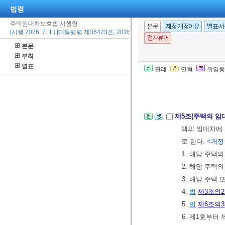
법령
8. 신청인의 
② 확정일자는
주택임대차보호법 시행령
본문
제정·개정이유
별표·
[시행 2026. 7. 1.] [대통령령 제36423호, 2026. 6. 23., 타법개정]
방법으로 부여
점자뷰어
본문
③ 제1항 및 
부칙
부여 사무에 
별표
판례
연혁
위임행
[본조신설 2013.
[종전 제4조는 제
제5조(주택의 임
택의 임대차에 
로 한다.
<개정 2
1. 해당 주택
2. 해당 주택
3. 해당 주택
4.
법
제3조의2
5.
법
제6조의3
6. 제1호부터