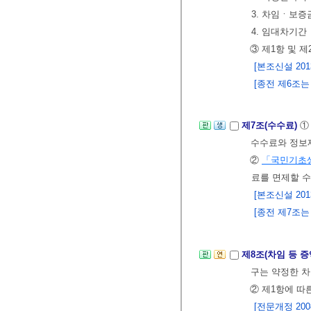
3. 차임ㆍ보증
4. 임대차기간
③ 제1항 및 
[본조신설 2013.
[종전 제6조는 제
제7조(수수료)
수수료와 정보
②
「국민기초
료를 면제할 수
[본조신설 2013.
[종전 제7조는 제
제8조(차임 등 
구는 약정한 차
② 제1항에 따
[전문개정 2008.