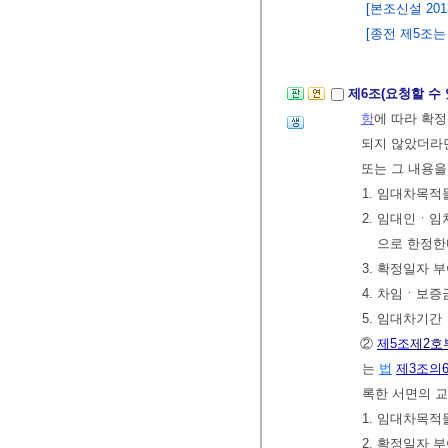
[본조신설 2013.
[종전 제5조는 제
제6조(요청할 수
항
에 따라 확
되지 않았더라면
또는 그 내용을
1. 임대차목적
2. 임대인ㆍ임
으로 한정한
3. 확정일자 
4. 차임ㆍ보증
5. 임대차기간
②
제5조
제2호
는
법
제3조의
록한 서면의 교
1. 임대차목적
2. 확정일자 