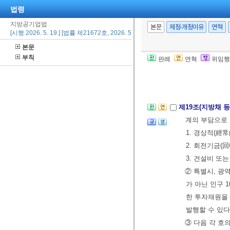
법령
지방공기업법
제18조(장기대부
본문
제정·개정이유
연혁
[시행 2026. 5. 19.] [법률 제21672호, 2026. 5. 19., 일부개정]
의 특별회계에 
본문
② 지방직영기업
부칙
판례
연혁
위임행
여야 한다.
[전문개정 2011.
제19조(지방채 등
계의 부담으로 
1. 경상적(經
2. 회전기금(
3. 건설비 또
② 특별시, 광
가 아닌 인구 
한 투자재원을
발행할 수 있다
③ 다음 각 호