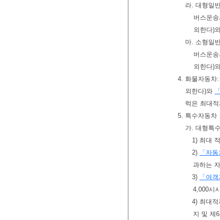
라. 대형일
버스운송
외한다)
마. 소형일
버스운송
외한다)
4. 화물자동차
외한다)와
럭은 최대적
5. 특수자동차
가. 대형특
1) 최대
2)
「자동
과하는 
3)
「여객
4,000
4) 최대
지 및 제