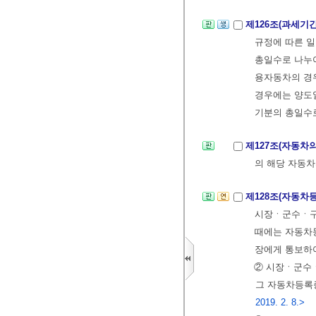
제126조(과세기
규정에 따른 
총일수로 나누어
용자동차의 
경우에는 양도일
기분의 총일수
제127조(자동차
의 해당 자동
제128조(자동차
시장ㆍ군수ㆍ구
때에는 자동차
장에게 통보하
② 시장ㆍ군수
그 자동차등록
2019. 2. 8.>