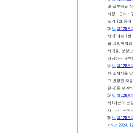
및 납부액을 적
시장ㆍ군수ㆍ
도의 1월 중에
③
법
제128조
세액”이란 1월
월 31일까지의
세액을, 분할
해당하는 세액
④
법
제128조
차 소재지를 
그 변경된 자동
한다)를 부과하
⑤
법
제128조
제1기분의 분할
시ㆍ군ㆍ구에서
⑥
법
제128조
<개정 2024. 12