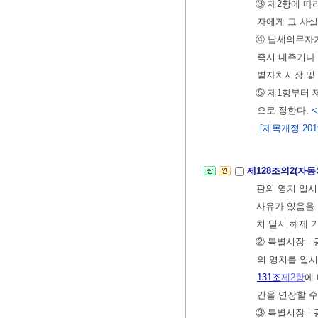
③ 제2항에 
자에게 그 사
④ 납세의무자
즉시 내주거나
별자치시장 및
⑤ 제1항부터
으로 정한다.
<
[제목개정 2019.
제128조의2(자
판의 영치 일
사유가 있음을
치 일시 해제 
② 특별시장ㆍ
의 영치를 일시
131조
제2항
에
간을 연장할 수
③ 특별시장ㆍ