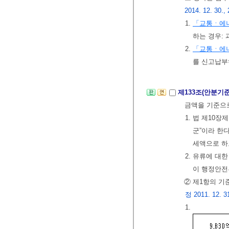
2014. 12. 30., 
1.
「교통ㆍ에
하는 경우:
2.
「교통ㆍ에
를 신고납부
제133조(안분기준
금액을 기준으
1. 법 제10
군”이라 한
세액으로 하
2. 유류에 대
이 행정안전
② 제1항의 기
정 2011. 12. 31
1.