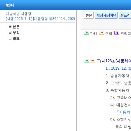
법령
사용연수를 말
지방세법 시행령
1. 기산일이 
본문
제정·개정이유
별표·
[시행 2026. 7. 1.] [대통령령 제36445호, 2026. 6. 23., 타법개정]
도 + 1
본문
2. 기산일이 
부칙
판례
연혁
위임행
가. 제1기분
별표
나. 제2기분
제123조(자동차
1., 2019. 12. 3
1. 승용자동차
2. 그 밖의 
3. 승합자동차
가. 고속버스
나. 대형전
「자동차
다. 소형전
목의 대