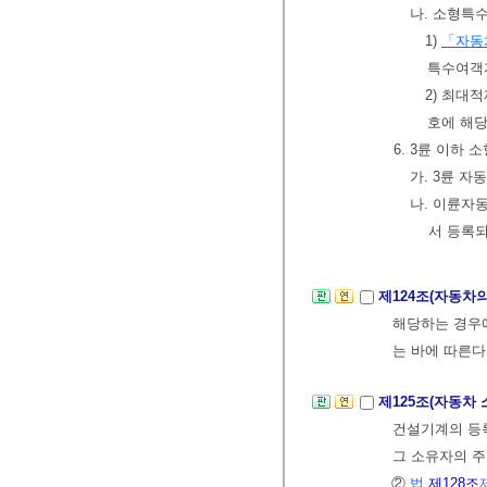
나. 소형특
1)
「자동
특수여객
2) 최대
호에 해
6. 3륜 이하
가. 3륜 
나. 이륜자
서 등록
제124조(자동차
해당하는 경우
는 바에 따른다
제125조(자동차
건설기계의 등
그 소유자의 주
②
법
제128조