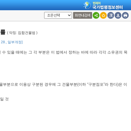
화면내검색
법무부
(
법무심의관실
), 02-2110-3164
법률
( 약칭: 집합건물법 )
3. 28., 일부개정]
 수 있을 때에는 그 각 부분은 이 법에서 정하는 바에 따라 각각 소유권의 목
건물부분으로 이용상 구분된 경우에 그 건물부분(이하 “구분점포”라 한다)은 이
일 것