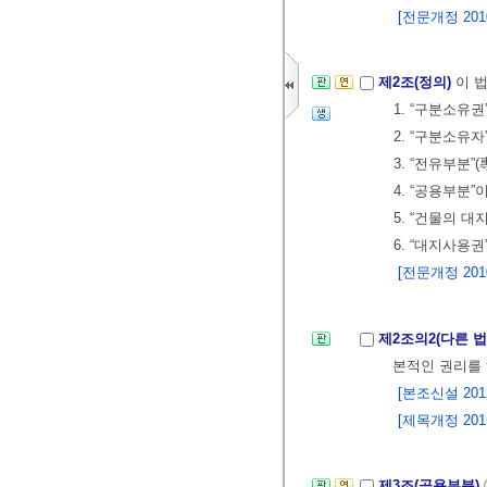
[전문개정 2010.
제2조(정의)
이 
1. “구분소유
2. “구분소유
3. “전유부분
4. “공용부분
5. “건물의 
6. “대지사용
[전문개정 2010.
제2조의2(다른 
본적인 권리를
[본조신설 2012.
[제목개정 2015.
제3조(공용부분)