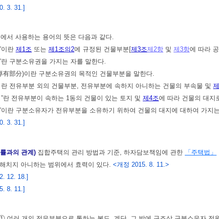
 3. 31.]
법에서 사용하는 용어의 뜻은 다음과 같다.
권”이란
제1조
또는
제1조의2
에 규정된 건물부분[
제3조
제2항
및
제3항
에 따라 
자”란 구분소유권을 가지는 자를 말한다.
”(專有部分)이란 구분소유권의 목적인 건물부분을 말한다.
”이란 전유부분 외의 건물부분, 전유부분에 속하지 아니하는 건물의 부속물 및
제
대지”란 전유부분이 속하는 1동의 건물이 있는 토지 및
제4조
에 따라 건물의 대지
권”이란 구분소유자가 전유부분을 소유하기 위하여 건물의 대지에 대하여 가지는
 3. 31.]
법률과의 관계)
집합주택의 관리 방법과 기준, 하자담보책임에 관한
「주택법」
 해치지 아니하는 범위에서 효력이 있다.
<개정 2015. 8. 11.>
 12. 18.]
 8. 11.]
① 여러 개의 전유부분으로 통하는 복도, 계단, 그 밖에 구조상 구분소유자 