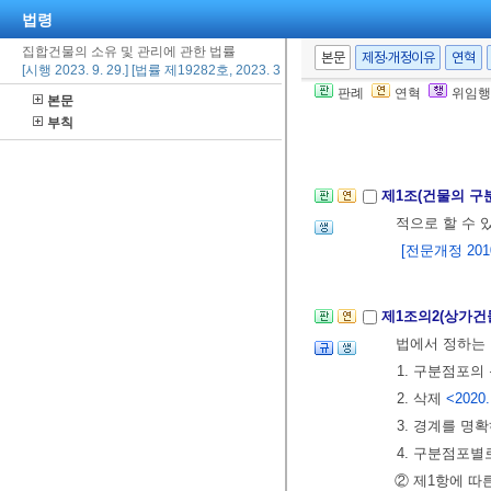
법령
집합건물의 소유 및 관리에 관한 법률
본문
제정·개정이유
연혁
[시행 2023. 9. 29.] [법률 제19282호, 2023. 3. 28., 일부개정]
판례
연혁
위임행
본문
제1장 건물의 
부칙
제1절 총칙
<개정
제1조(건물의 구
적으로 할 수 
[전문개정 2010.
제1조의2(상가건
법에서 정하는 
1. 구분점포의
2. 삭제
<2020.
3. 경계를 명
4. 구분점포
② 제1항에 따