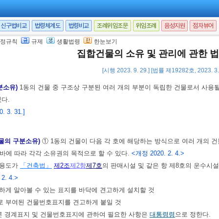
신구법비교
법령체계도
법령비교
조례위임조문
위임조례
음성지원
점자뷰어
정규칙
규제
생활법령
한눈보기
집합건물의 소유 및 관리에 관한 
구분소유
<개정 2010. 3. 31.>
[시행 2023. 9. 29.] [법률 제19282호, 2023. 
 2010. 3. 31.>
분소유)
1동의 건물 중 구조상 구분된 여러 개의 부분이 독립한 건물로서 사용될
있다.
 3. 31.]
물의 구분소유)
① 1동의 건물이 다음 각 호에 해당하는 방식으로 여러 개의 
바에 따라 각각 소유권의 목적으로 할 수 있다.
<개정 2020. 2. 4.>
 용도가
「건축법」
제2조
제2항
제7호
의 판매시설 및 같은 항 제8호의 운수시설
 2. 4.>
확하게 알아볼 수 있는 표지를 바닥에 견고하게 설치할 것
별로 부여된 건물번호표지를 견고하게 붙일 것
른 경계표지 및 건물번호표지에 관하여 필요한 사항은
대통령령
으로 정한다.