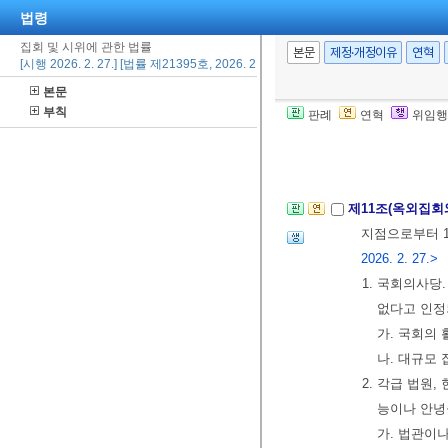
법령
[헌법 불합치, 2
집회 및 시위에 관한 법률
정된 것) 제1
본문
제정·개정이유
연혁
[시행 2026. 2. 27.] [법률 제21395호, 2026. 2. 27., 일부개정]
지 아니한다. 
본문
[한정위헌, 201
부칙
판례
연혁
위임행
제10조 본문 중
가 진 후부터 
제11조(옥외집회
지점으로부터 1
2026. 2. 27.>
1. 국회의사당
없다고 인정
가. 국회의
나. 대규모
2. 각급 법원
능이나 안녕
가. 법관이