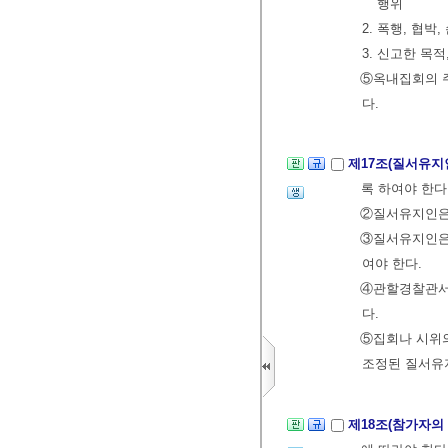
행위
2. 폭행, 협
3. 신고한 목
⑤옥내집회의 
다.
제17조(질서유지
록 하여야 한다
②질서유지인
③질서유지인은 
여야 한다.
④관할경찰관서장
다.
⑤집회나 시위의
조정된 질서유
제18조(참가자의