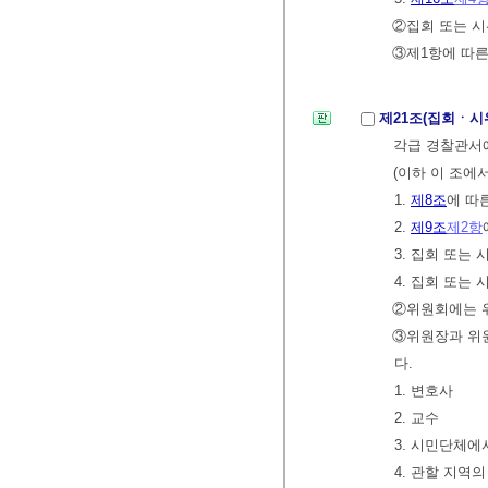
②집회 또는 시
③제1항에 따른
제21조(집회ㆍ
각급 경찰관서
(이하 이 조에서
1.
제8조
에 따
2.
제9조
제2항
3. 집회 또는
4. 집회 또는
②위원회에는 위
③위원장과 위원
다.
1. 변호사
2. 교수
3. 시민단체에
4. 관할 지역