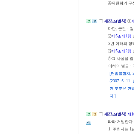
④위원회의 구
제22조(벌칙)
①
다만, 군인ㆍ
②
제5조
제1항
2년 이하의 징
③
제5조
제2항
④그 사실을 
이하의 벌금ㆍ
[헌법불합치, 20
(2007. 5.
한 부분은 헌법
다.]
제23조(벌칙)
제1
따라 처벌한다.
1. 주최자는 