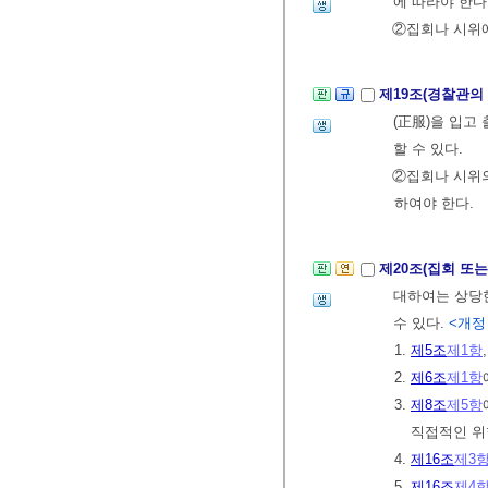
에 따라야 한다
②집회나 시위
제19조(경찰관의
(正服)을 입고
할 수 있다.
②집회나 시위
하여야 한다.
제20조(집회 또
대하여는 상당한
수 있다.
<개정 2
1.
제5조
제1항
2.
제6조
제1항
3.
제8조
제5항
직접적인 위
4.
제16조
제3
5.
제16조
제4