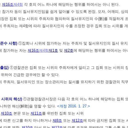
은
제16조
제4항
각 호의 어느 하나에 해당하는 행위를 하여서는 아니 된다.
참가자 등이 질서유지인임을 쉽게 알아볼 수 있도록 완장, 모자, 어깨띠, 상의
은 집회 또는 시위의 주최자와 협의하여 질서유지인의 수(數)를 적절하게 조
 주최자는 제4항에 따라 질서유지인의 수를 조정한 경우 집회 또는 시위를 
 준수 사항)
①집회나 시위에 참가하는 자는 주최자 및 질서유지인의 질서 유지
에 참가하는 자는
제16조
제4항
제1호
및
제2호
에 해당하는 행위를 하여서는 아니
 출입)
①경찰관은 집회 또는 시위의 주최자에게 알리고 그 집회 또는 시위의 장
 위하여 긴급한 경우에만 할 수 있다.
 주최자, 질서유지인 또는 장소관리자는 질서를 유지하기 위한 경찰관의 직
는 시위의 해산)
①관할경찰관서장은 다음 각 호의 어느 하나에 해당하는 집회 또
니하면 해산(解散)을 명할 수 있다.
<개정 2016. 1. 27.>
,
제10조
본문 또는
제11조
를 위반한 집회 또는 시위
에 따른 신고를 하지 아니하거나
제8조
또는
제12조
에 따라 금지된 집회 또는 
에 따른 제한,
제10조
단서 또는
제12조
에 따른 조건을 위반하여 교통 소통 등