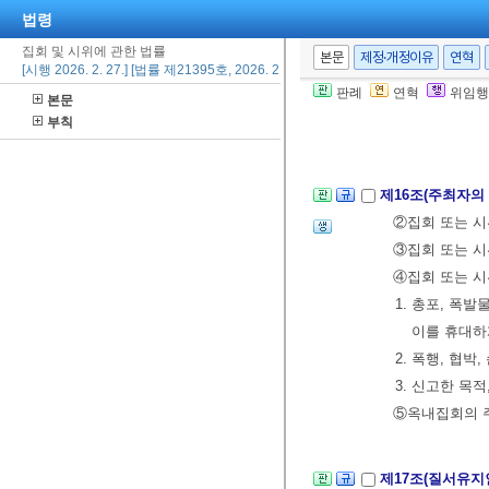
법령
②관할경찰관서장
등의 사용 중지
집회 및 시위에 관한 법률
본문
제정·개정이유
연혁
[시행 2026. 2. 27.] [법률 제21395호, 2026. 2. 27., 일부개정]
판례
연혁
위임행
본문
제15조(적용의 
부칙
한다.
제16조(주최자의
②집회 또는 시
③집회 또는 시
④집회 또는 시
1. 총포, 폭
이를 휴대하
2. 폭행, 협
3. 신고한 목
⑤옥내집회의 주
제17조(질서유지