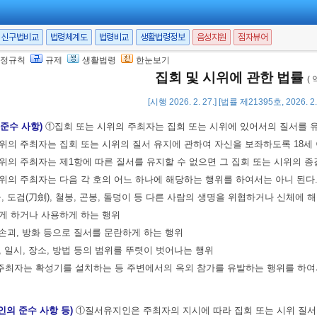
은 집회 또는 시위의 주최자가 제1항에 따른 기준을 초과하는 소음을 발생시
를 명하거나 확성기 등의 일시보관 등 필요한 조치를 할 수 있다.
신구법비교
법령체계도
법령비교
생활법령정보
음성지원
점자뷰어
정규칙
규제
생활법령
한눈보기
집회 및 시위에 관한 법률
배제)
학문, 예술, 체육, 종교, 의식, 친목, 오락, 관혼상제(冠婚喪祭) 및 국경
(
[시행 2026. 2. 27.] [법률 제21395호, 2026. 
 준수 사항)
①집회 또는 시위의 주최자는 집회 또는 시위에 있어서의 질서를 
위의 주최자는 집회 또는 시위의 질서 유지에 관하여 자신을 보좌하도록 18세
위의 주최자는 제1항에 따른 질서를 유지할 수 없으면 그 집회 또는 시위의 종
위의 주최자는 다음 각 호의 어느 하나에 해당하는 행위를 하여서는 아니 된다
발물, 도검(刀劍), 철봉, 곤봉, 돌덩이 등 다른 사람의 생명을 위협하거나 신체
게 하거나 사용하게 하는 행위
박, 손괴, 방화 등으로 질서를 문란하게 하는 행위
적, 일시, 장소, 방법 등의 범위를 뚜렷이 벗어나는 행위
최자는 확성기를 설치하는 등 주변에서의 옥외 참가를 유발하는 행위를 하여
인의 준수 사항 등)
①질서유지인은 주최자의 지시에 따라 집회 또는 시위 질서