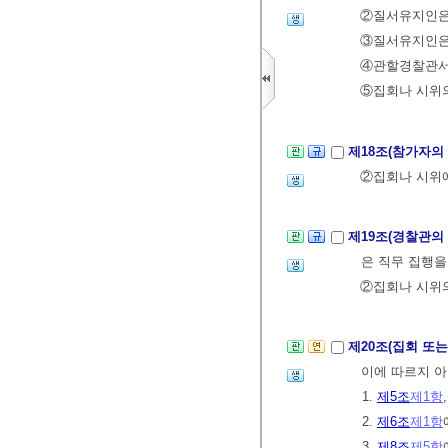
②질서유지인
③질서유지인은 
④관할경찰관서장
⑤집회나 시위의
제18조(참가자의
②집회나 시위
제19조(경찰관의
은 직무 집행을
②집회나 시위의
제20조(집회 또
이에 따르지 아
1.
제5조
제1항
2.
제6조
제1항
3.
제8조
제5항