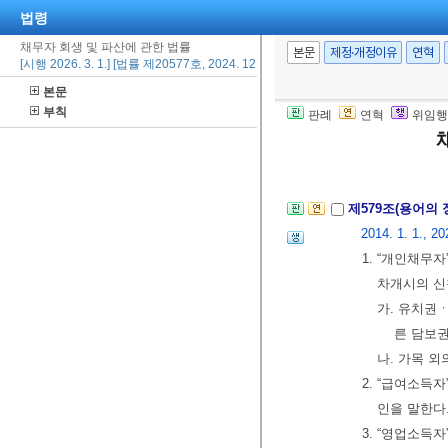
법령
제578조의17(
채무자 회생 및 파산에 관한 법률
본문
제정·개정이유
연혁
다. 이 경우 
[시행 2026. 3. 1.] [법률 제20577호, 2024. 12. 20., 일부개정]
[본조신설 2013.
본문
부칙
판례
연혁
위임행
제4편 개인회
제1장 통칙
제579조(용어의 
2014. 1. 1., 20
1. “개인채무
차개시의 신
가. 유치
른 담보
나. 가목 
2. “급여소득
인을 말한다
3. “영업소