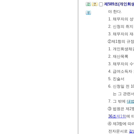
제589조(개인
야 한다.
1. 채무자의 
2. 신청의 취지
3. 채무자의 
②제1항의 규정
1. 개인회생채
2. 재산목록
3. 채무자의 
4. 급여소득
5. 진술서
6. 신청일 전
는 그 관련
7. 그 밖에
대
③ 법원은 제2
36조
제1항
에 
④ 제3항에 따
전자문서로
같