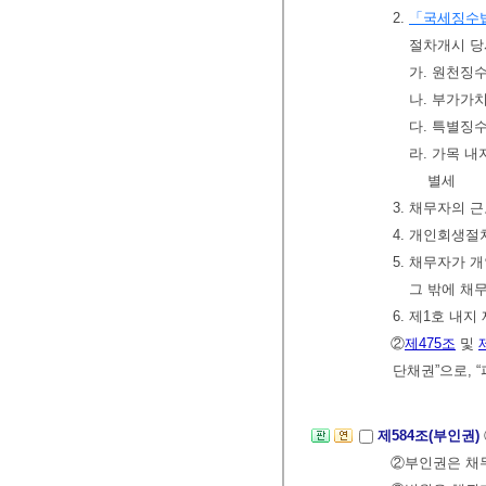
2.
「국세징수
절차개시 당
가. 원천징
나. 부가가
다. 특별징
라. 가목 
별세
3. 채무자의
4. 개인회생
5. 채무자가 
그 밖에 채
6. 제1호 내
②
제475조
및
단채권”으로, 
제584조(부인권)
②부인권은 채