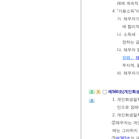
래에 계속적
4. “가용소득
가. 채무자
에 합리
나. 소득세
정하는 
다. 채무자
장법」
제
주지역, 
라. 채무자
제580조(개인회
1. 개인회생
인으로 장래
2. 개인회생절
②채무자는 개인
에는 그러하지
③
제383조
의 