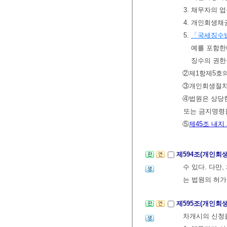
3. 채무자의 
4. 개인회생채
5.
「국세징수
예를 포함한
징수의 권한
②제1항제5호의
③개인회생절차
④법원은 상당한
또는 금지명령을
⑤
제45조 내지
제594조(개인회
수 있다. 다만
는 법원의 허가
제595조(개인
차개시의 신청을