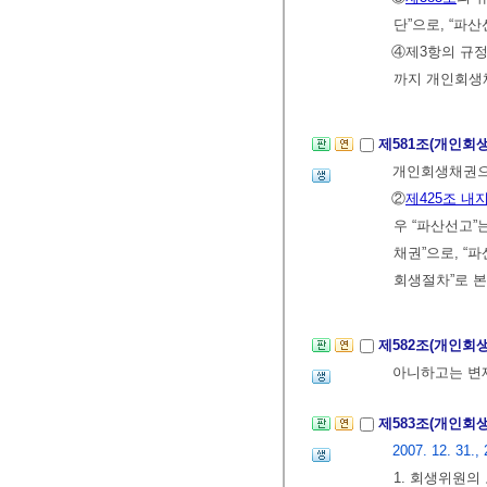
단”으로, “파
④제3항의 규
까지 개인회생
제581조(개인회
개인회생채권으
②
제425조 내지
우 “파산선고”
채권”으로, “
회생절차”로 본
제582조(개인회
아니하고는 변제
제583조(개인회
2007. 12. 31., 
1. 회생위원의