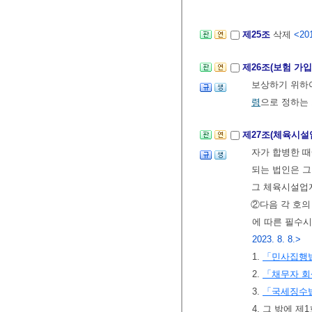
제25조
삭제
<201
제26조(보험 가입
보상하기 위하
령
으로 정하는
제27조(체육시설
자가 합병한 때
되는 법인은 그
그 체육시설업자
②다음 각 호의
에 따른 필수
2023. 8. 8.>
1.
「민사집행
2.
「채무자 회
3.
「국세징수
4. 그 밖에 