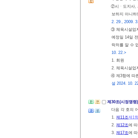
②시ㆍ도지사, 
보하지 아니
2. 29., 2009. 3
③ 체육시설업
예정일 14일 
락처를 알 수 
10. 22.>
1. 회원
2. 체육시설
④ 제3항에 따
설 2024. 10. 2
제30조(시정명령
다음 각 호의 
1.
제11조
제1
2.
제12조
에 
3.
제17조
에 