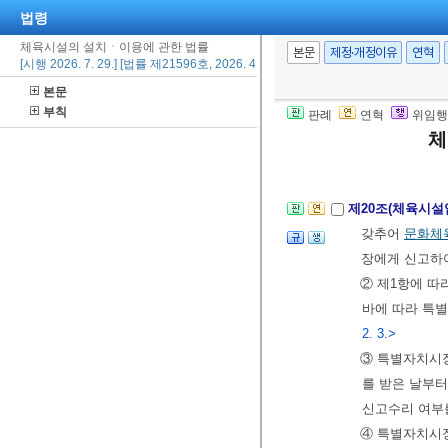
법령
한다. 등록 사항
체육시설의 설치ㆍ이용에 관한 법률
같다.
<개정 2008
본문
제정·개정이유
연혁
[시행 2026. 7. 29.] [법률 제21596호, 2026. 4. 28., 일부개정]
②시ㆍ도지사는 
본문
중
대통령령
으
부칙
판례
연혁
위임행
정하는 기간에 
체
29.>
제20조(체육시설
갖추어
문화체
장에게 신고하
② 제1항에 따
바에 따라 특
2. 3.>
③ 특별자치시
를 받은 날부터
신고수리 여부
④ 특별자치시