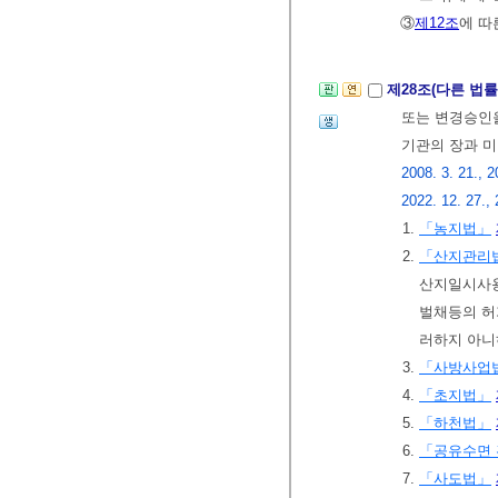
③
제12조
에 따
제28조(다른 법
또는 변경승인을
기관의 장과 미
2008. 3. 21., 2
2022. 12. 27., 
1.
「농지법」
2.
「산지관리
산지일시사
벌채등의 허
러하지 아니
3.
「사방사업
4.
「초지법」
5.
「하천법」
6.
「공유수면 
7.
「사도법」