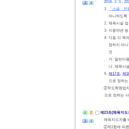
2016. 2. 3., 20
1.
「소음ㆍ진
아니하도록 
2. 체육시설 
3. 이용약관 
4. 다음 각 
정하지 아니
것
가. 일반이
나. 체육시
5.
제17조
,
제1
으로 정하는
②무도학원업자ㆍ
으로 정하는 사
제23조(체육지도
체육지도자를 
②제1항에 따