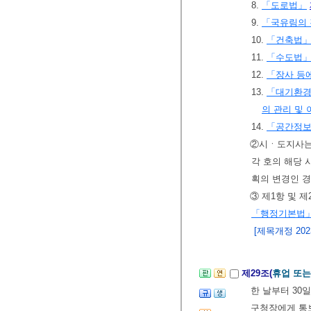
8.
「도로법」
9.
「국유림의 
10.
「건축법
11.
「수도법
12.
「장사 등
13.
「대기환
의 관리 및
14.
「공간정보
②시ㆍ도지사
각 호의 해당 
획의 변경인 
③ 제1항 및 
「행정기본법
[제목개정 2023.
제29조(
휴업 또는
한 날부터 30
구청장에게 통