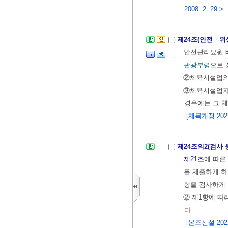
2008. 2. 29.>
제24조(안전ㆍ위
안전관리요원 배
관광부령
으로 
②체육시설업의 
③체육시설업자
경우에는 그 체
[제목개정 2022.
제24조의2(검사 
제21조
에 따른
를 제출하게 하
항을 검사하게 
② 제1항에 따
다.
[본조신설 2022.