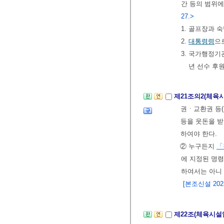
간 등의 범위에
27.>
1. 골프장과 
2.
대통령령
으
3. 국가행정기
년 선수 후
제21조의2(체육
권ㆍ교환권 등(
등을 웃돈을 받
하여야 한다.
② 누구든지
「
에 지정된 명
하여서는 아니 
[본조신설 2023.
제22조(체육시설