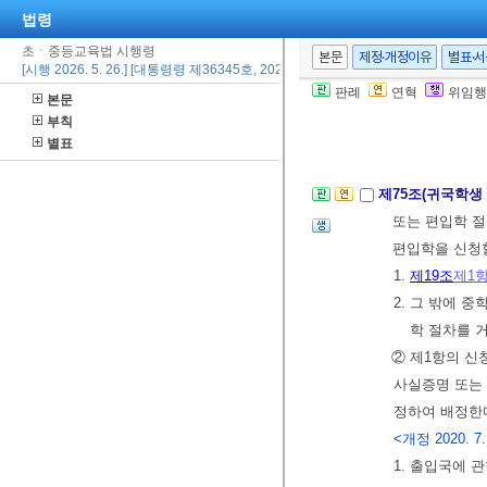
개정 2016. 10.
법령
초ㆍ중등교육법 시행령
본문
제정·개정이유
별표·
[시행 2026. 5. 26.] [대통령령 제36345호, 2026. 5. 26., 일부개정]
제74조(편입학)
판례
연혁
위임행
본문
② 삭제
<2013.
부칙
[제목개정 2013.
별표
제75조(귀국학생
또는 편입학 
편입학을 신청할
1.
제19조
제1
2. 그 밖에 
학 절차를 거
② 제1항의 신
사실증명 또는 
정하여 배정한다
<개정 2020. 7.
1. 출입국에 