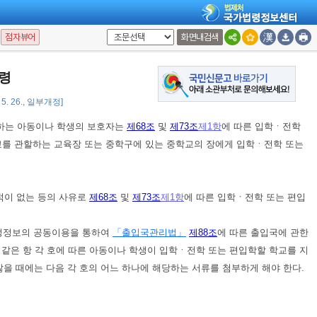
점자뷰어
화면내검색
 이와 동등이상의 학력이 있다고 인정되는 자이어야 한다.
령
 5. 26., 일부개정]
당하는 아동이나 학생의 보호자는
제68조
및
제73조
제1항
에 따른 입학ㆍ전학
교를 관할하는 교육장 또는 중학구에 있는 중학교의 장에게 입학ㆍ전학 또는
적이 없는 등의 사유로
제68조
및
제73조
제1항
에 따른 입학ㆍ전학 또는 편입
정정보의 공동이용을 통하여
「출입국관리법」
제88조
에 따른 출입국에 관한
같은 항 각 호에 따른 아동이나 학생이 입학ㆍ전학 또는 편입학할 학교를 지
않을 때에는 다음 각 호의 어느 하나에 해당하는 서류를 첨부하게 해야 한다.