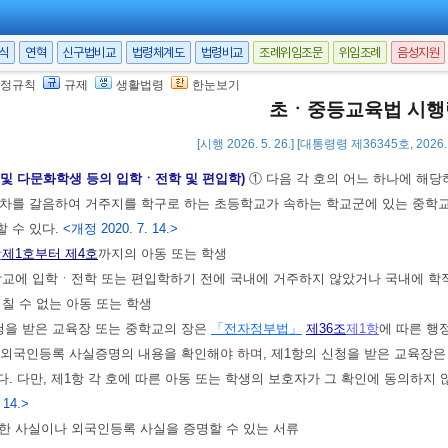
 18.>
서식
연혁
신구법비교
법령체계도
법령비교
조례위임조문
위임조례
음성지원
①편입학할 수 있는 자는 편입학하는 학년의 전학년까지의 과정을 수료한 자 및
정규칙
규제
생활법령
한눈보기
 2. 15.>
초ㆍ중등교육법 시행
 2. 15.]
[시행 2026. 5. 26.] [대통령령 제36345호, 2026.
 및 다문화학생 등의 입학ㆍ전학 및 편입학)
① 다음 각 호의 어느 하나에 해
절차를 갈음하여 거주지를 학구로 하는 초등학교가 속하는 학교군에 있는 중학
 수 있다.
<개정 2020. 7. 14.>
항
제1호부터 제4호
까지의 아동 또는 학생
중학교에 입학ㆍ전학 또는 편입학하기 전에 국내에 거주하지 않았거나 국내에 학
칠 수 없는 아동 또는 학생
청을 받은 교육장 또는 중학교의 장은
「전자정부법」
제36조
제1항
에 따른 행
외국인등록 사실증명의 내용을 확인해야 하며, 제1항의 신청을 받은 교육장은 
. 다만, 제1항 각 호에 따른 아동 또는 학생의 보호자가 그 확인에 동의하지 
 14.>
관한 사실이나 외국인등록 사실을 증명할 수 있는 서류