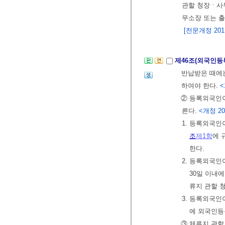
관할 청장ㆍ사
무소장 또는 
[전문개정 2011.
제46조(외국인등
반납받은 때에
하여야 한다.
<
② 등록외국인
른다.
<개정 2016
1. 등록외국인
조
제1항
에 
한다.
2. 등록외국인
30일 이내
류지 관할 
3. 등록외국
에 외국인등
③ 체류지 관할