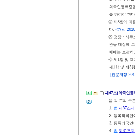
외국인등록증을
를 하여야 한다
④ 제3항에 따
다.
<개정 2018.
⑤ 청장ㆍ사무
관물 대장에 그
때에는 보관하
⑥ 제1항 및
제1항 및 제3
[전문개정 2011.
제47조(외국인등
음 각 호의 구
1.
법
제37조
제
2. 등록외국인
3. 등록외국인
4.
법
제31조
제