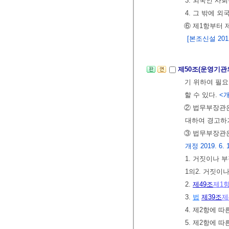
3. 외국인 사
4. 그 밖에 
⑥ 제1항부터 
[본조신설 2012.
제50조(운영기관
기 위하여 필요
할 수 있다.
<개
② 법무부장관은
대하여 경고하거
③ 법무부장관은
개정 2019. 6. 
1. 거짓이나
1의2. 거짓이
2.
제49조
제1
3.
법
제39조
제
4. 제2항에 
5. 제2항에 