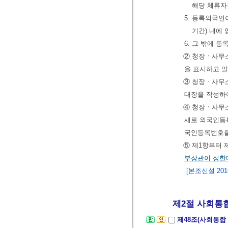
해당 체류자
5. 등록외국
기간) 내에
6. 그 밖에 
② 청장ㆍ사무
을 표시하고 말
③ 청장ㆍ사무
대장을 작성하
④ 청장ㆍ사무
새로 외국인등
국인등록번호를
⑤ 제1항부터 
부장관이 정한
[본조신설 2016.
제2절 사회통합
제48조(사회통합