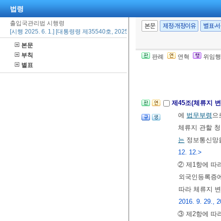
법령
를 정리하여야
출입국관리법 시행령
변경 사실을 
본문
제정·개정이유
별표·
[시행 2025. 6. 1.] [대통령령 제35540호, 2025. 5. 27., 일부개정]
8., 2018. 9. 18
본문
③ 시ㆍ군ㆍ구 
부칙
판례
연혁
위임행
국인등록표를 
별표
[전문개정 2011.
제45조(체류지 
에
법무부령
으
체류지 관할 
는
정보통신망을
12. 12.>
② 제1항에 
외국인등록증에
따라 체류지 
2016. 9. 29., 2
③ 제2항에 따