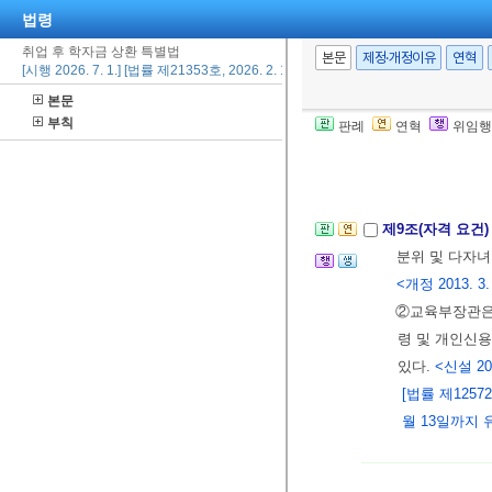
법령
취업 후 학자금 상환 특별법
제8조의2(전환대
본문
제정·개정이유
연혁
[시행 2026. 7. 1.] [법률 제21353호, 2026. 2. 19., 일부개정]
2009년 12월
본문
[본조신설 2014.
부칙
판례
연혁
위임행
[법률 제1257
13일까지 유효
제9조(자격 요건
분위 및 다자녀
<개정 2013. 3. 2
②교육부장관은 
령 및 개인신
있다.
<신설 2014
[법률 제1257
월 13일까지 