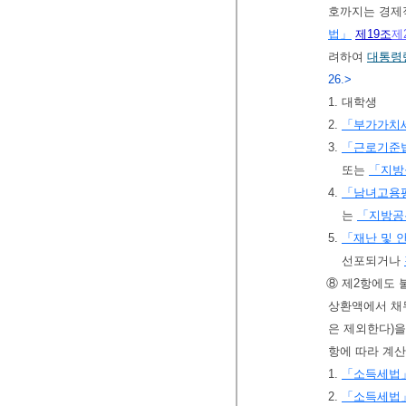
호까지는 경제
법」
제19조
제
려하여
대통령
26.>
1. 대학생
2.
「부가가치
3.
「근로기준
또는
「지방
4.
「남녀고용평
는
「지방공
5.
「재난 및 
선포되거나
⑧ 제2항에도 
상환액에서 채무
은 제외한다)을
항에 따라 계
1.
「소득세법
2.
「소득세법