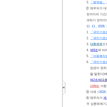
3.
「병역법」
② 채무자가 
전까지의 기
과하기 전까지
11. 11., 2026. 
1.
「국민기초
2.
「국민기초
3.
대통령령
으
4.
제9조
에 따
5.
「아동복지
6.
「국민기초
장관이 정하
을 말한다)에
제2조
제11
시하는
사람
③ 삭제
<2026.
④ 채무자가
제
우 상환유예기