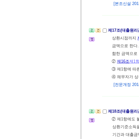
[본조신설 2013.
제17조(대출원리
상환시점까지
금액으로 한다.
함한 금액으로 
②
제16조
제1
③ 제1항에 따
④ 채무자가 
[전문개정 2014.
제18조(대출원리
② 제1항에도
상환기준소득을 
기간과 대출금