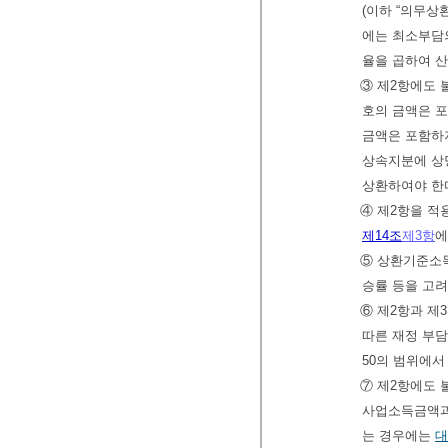
(이하 “의무상
에는 최소부담
율을 곱하여 
③ 제2항에도
호의 금액은 포
금액은 포함하
상속지분에 상
상환하여야 한
④ 제2항을 적
제14조
제3항
에
⑤ 상환기준소
승률 등을 고
⑥ 제2항과 제
따른 재정 부담
50의 범위에
⑦ 제2항에도 
사업소득금액
는 경우에는
대