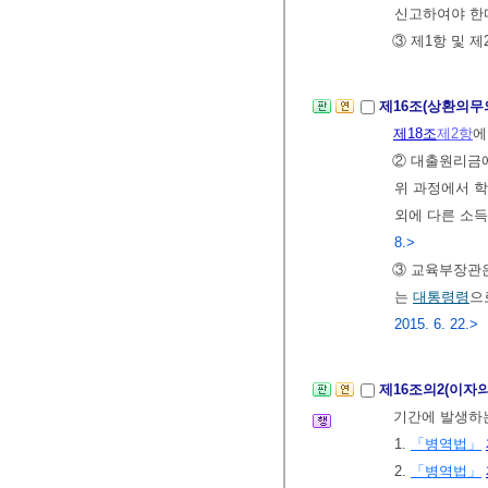
신고하여야 한
③ 제1항 및 
제16조(상환의무
제18조
제2항
에
② 대출원리금에
위 과정에서 
외에 다른 소
8.>
③ 교육부장관
는
대통령령
으
2015. 6. 22.>
제16조의2(이자
기간에 발생하
1.
「병역법」
2.
「병역법」