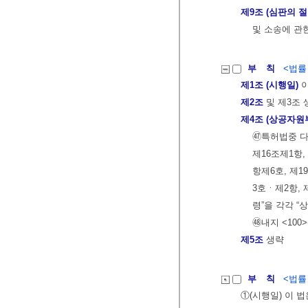
제9조 (심판의 
및 소송에 관
부 칙
<법률 제
제1조 (시행일)
이
제2조
및 제3조 
제4조 (상공자원
㊼특허법중 다
제16조제1항,
항제6호, 제1
3호ㆍ제2항, 
령”을 각각 “
㊽내지 <100
제5조
생략
부 칙
<법률 제
①(시행일) 이 법