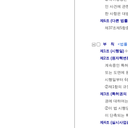
인 사건에 관
한 사항은 대
제6조 (다른 법률
제37조제5항중
부 칙
<법률 제
제1조 (시행일)
이
제2조 (원자핵변
계속중인 특허
또는 도면에 
시행일부터 6
②제1항의 규
제3조 (특허권의
권에 대하여는
②이 법 시행
이 단축되는 
제4조 (실시사업