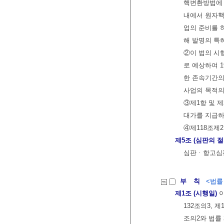
핵변환방법에 
내에서 원자핵
업의 준비를 
해 발명의 특
②이 법의 시
로 예상하여 
한 존속기간의
사업의 목적의
③제1항 및 
대가를 지급하
④제118조제
제5조 (심판의 
심판ㆍ항고심판
부 칙
<법률 제
제1조 (시행일)
이
132조의3, 제
조의2와 법률 