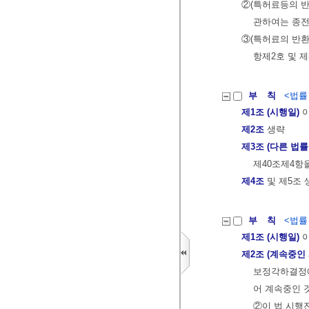
②(특허료등의 반
관하여는 종전
③(특허료의 반환
항제2호 및 
부 칙
<법률 제
제1조 (시행일)
이
제2조
생략
제3조 (다른 법률
제40조제4항
제4조
및 제5조 
부 칙
<법률 제
제1조 (시행일)
이
제2조 (계속중인
보정각하결정에
어 계속중인 
②이 법 시행