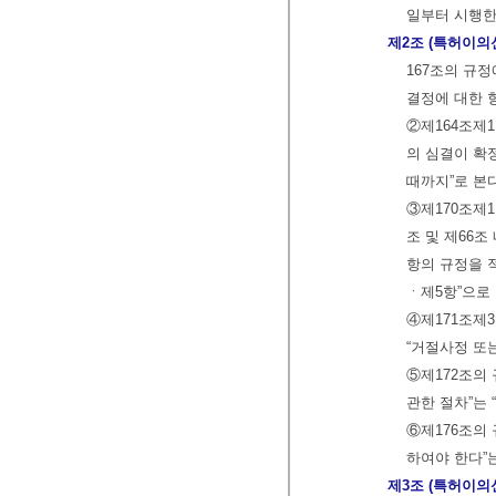
일부터 시행한
제2조 (특허이의
167조의 규
결정에 대한 
②제164조제
의 심결이 확
때까지”로 본다
③제170조제1
조 및 제66조
항의 규정을 적
ㆍ제5항”으로 
④제171조제3
“거절사정 또
⑤제172조의 
관한 절차”는
⑥제176조의 
하여야 한다”
제3조 (특허이의