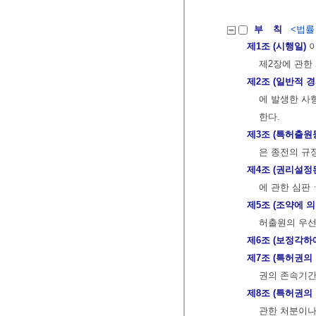
부 칙
<법률 제
제1조 (시행일)
이
제2장에 관한
제2조 (일반적 
에 발생한 사
한다.
제3조 (특허출원
은 종전의 규
제4조 (권리설정
에 관한 심판
제5조 (조약에 
허출원의 우선
제6조 (보정각하
제7조 (특허권의
권의 존속기간
제8조 (특허권의
관한 처분이나