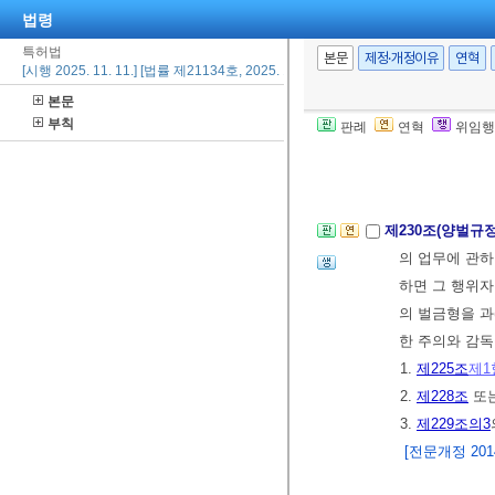
② 제1항의 죄
법령
[본조신설 2011.
특허법
본문
제정·개정이유
연혁
[시행 2025. 11. 11.] [법률 제21134호, 2025. 11. 11., 타법개정]
본문
제229조의3(외
부칙
판례
연혁
위임행
지 또는 비밀취
[본조신설 2025.
제230조(양벌규
의 업무에 관
하면 그 행위자
의 벌금형을 과
한 주의와 감
1.
제225조
제1
2.
제228조
또
3.
제229조의3
[전문개정 2014.