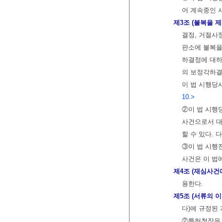
어 계속중인 
제3조 (불복을 
결정, 거절사
판소에 불복을
하결정에 대하
의 보정각하결정
이 법 시행당
10.>
②이 법 시행
사건으로서 대
할 수 있다.
③이 법 시행
사건은 이 법
제4조 (재심사건
용한다.
제5조 (서류의 이
다)에 규정된
②특허청장은 