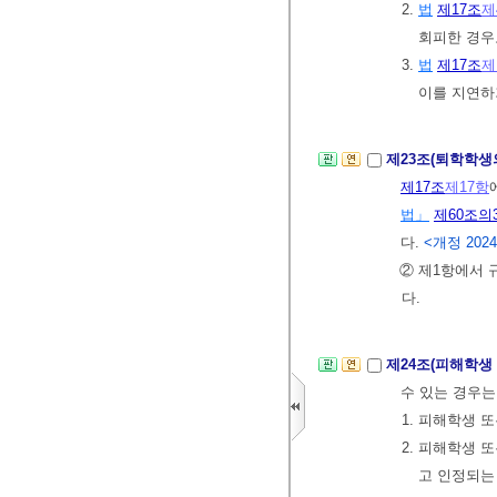
2.
법
제17조
제
회피한 경
3.
법
제17조
제
이를 지연하
제23조(퇴학학생
제17조
제17항
법」
제60조의
다.
<개정 2024.
② 제1항에서 
다.
제24조(피해학생
수 있는 경우는
1. 피해학생 
2. 피해학생 
고 인정되는