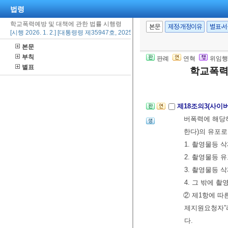
법령
경우
학교폭력예방 및 대책에 관한 법률 시행령
4. 피해학생 
본문
제정·개정이유
별표·
[시행 2026. 1. 2.] [대통령령 제35947호, 2025. 12. 30., 타법개정]
5. 제1항제2
본문
④ 제1항부터 
부칙
판례
연혁
위임행
또는 교육장이 
별표
학교폭력
[본조신설 2024.
제18조의3(사이
버폭력에 해당하
한다)의 유포로
1. 촬영물등 
2. 촬영물등 
3. 촬영물등 
4. 그 밖에
② 제1항에 따
제지원요청자”라
다.