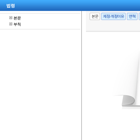
법령
본문
제정·개정이유
연혁
본문
부칙