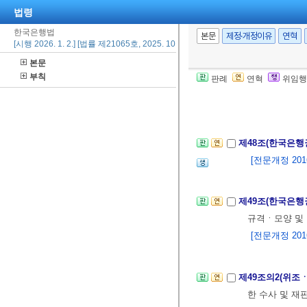
법령
한국은행법
제47조의2(화폐
본문
제정·개정이유
연혁
[시행 2026. 1. 2.] [법률 제21065호, 2025. 10. 1., 타법개정]
② 원은 계산의
본문
③ 원은 영문으
부칙
판례
연혁
위임행
④ 전은 영문으
[본조신설 2012.
제48조(한국은행
[전문개정 2016.
제49조(한국은행
규격ㆍ모양 및 
[전문개정 2016.
제49조의2(위조
한 수사 및 재