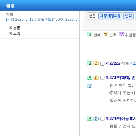
법령
계약상 보호할 
형법
② 자기 또는 
본문
제정·개정이유
연혁
[시행 2026. 3. 12.] [법률 제21450호, 2026. 3. 12., 일부개정]
원 이하의 벌금
본문
③ 제1항의 죄
부칙
판례
연혁
위임행
④ 제2항의 죄
[전문개정 2020.
제272조
삭제
<20
제273조(학대, 
원 이하의 벌금
②자기 또는 배
벌금에 처한다
제274조(아동혹
용할 영업자 또