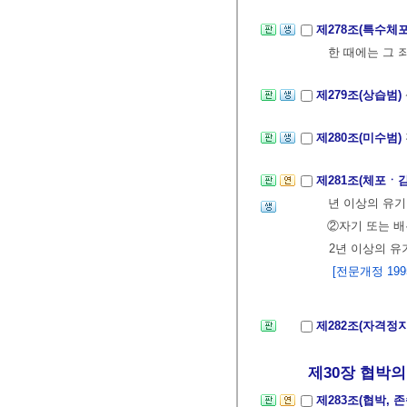
제278조(특수체
한 때에는 그 
제279조(상습범)
제280조(미수범)
제281조(체포ㆍ
년 이상의 유기
②자기 또는 
2년 이상의 유
[전문개정 1995.
제282조(자격정
제30장 협박의
제283조(협박, 