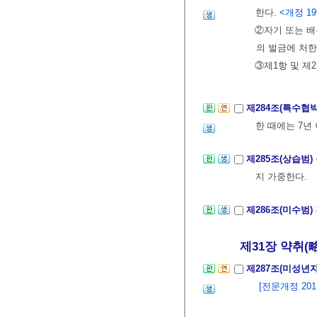
한다.
<개정 199
②자기 또는 배
의 벌금에 처한
③제1항 및 제
제284조(특수협
한 때에는 7년
제285조(상습범)
지 가중한다.
제286조(미수범)
제31장 약취(略取
제287조(미성년자
[전문개정 2013.