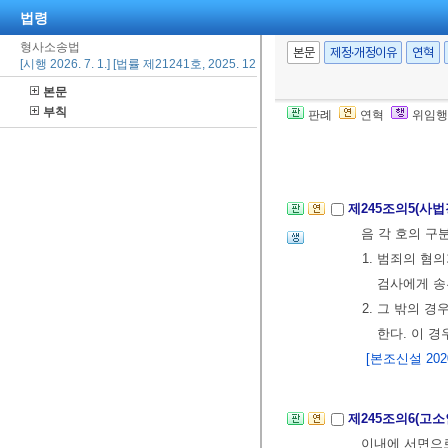
⑤ 전문수사자문
법령
부령
으로 정한
형사소송법
본문
제정·개정이유
연혁
[본조신설 2007.
[시행 2026. 7. 1.] [법률 제21241호, 2025. 12. 30., 일부개정]
본문
부칙
판례
연혁
위임행
제245조의4(준
[본조신설 2007.
제245조의5(사
음 각 호의 구
1. 범죄의 혐
검사에게 송
2. 그 밖의 
한다. 이 
[본조신설 2020.
제245조의6(고
이내에 서면으