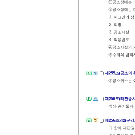
②공소장에는 
③공소장에는 
1. 피고인의 
2. 죄명
3. 공소사실
4. 적용법조
④공소사실의 기
⑤수개의 범죄사
제255조(공소의 
②공소취소는 이
제256조(타관송
류와 증거물과
제256조의2(군
과 함께 재판권