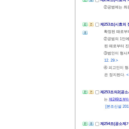
②공범에는 최
제253조(시효의
확정된 때로부
②공범의 1인에
된 때로부터 
③범인이 형사처
12. 29.>
④ 피고인이 형
은 정지된다.
<
제253조의2(공
는
제249조부터
[본조신설 2015.
제254조(공소제