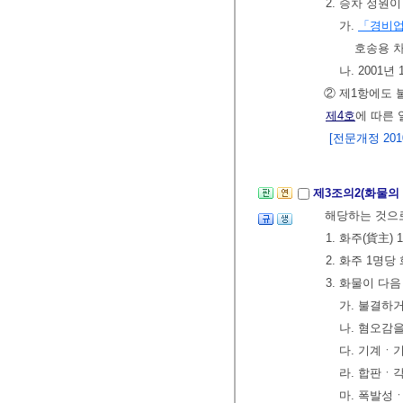
2. 승차 정원
가.
「경비
호송용 
나. 2001
② 제1항에도
제4호
에 따른
[전문개정 2010.
제3조의2(화물의
해당하는 것으로
1. 화주(貨主
2. 화주 1명
3. 화물이 다
가. 불결하
나. 혐오감
다. 기계ㆍ
라. 합판ㆍ
마. 폭발성