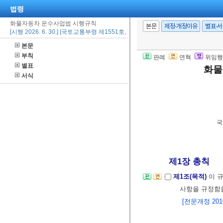
법령
화물자동차 운수사업법 시행규칙
본문
제정·개정이유
별표·
[시행 2026. 6. 30.] [국토교통부령 제1551호, 2025. 12. 29., 일부개정]
본문
부칙
판례
연혁
위임행
별표
화물
서식
국
제1장 총칙
제1조(목적)
이 
사항을 규정함
[전문개정 2010.