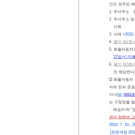
인인 경우만 
1. 주사무소ㆍ
2. 주사무소
서류
3. 삭제
<2015.
4.
별지 제2호
5. 화물자동
27조
제1항
제
6.
별지 제3호
만 해당한다
③ 화물자동차
자와 전속 운송
지사(
법
제63
는 구청장을 말
ㆍ배송(이하 
관이 정하여 
2024. 7. 10., 2
[전문개정 2010.