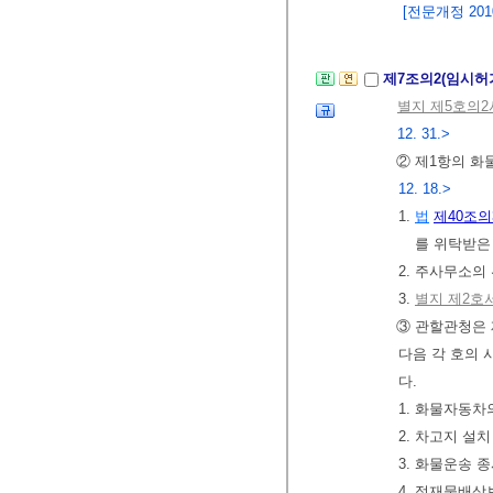
[전문개정 2010.
제7조의2(임시허
별지 제5호의
12. 31.>
② 제1항의 화
12. 18.>
1.
법
제40조의
를 위탁받은
2. 주사무소의
3.
별지 제2호
③ 관할관청은 
다음 각 호의 
다.
1. 화물자동차
2. 차고지 설
3. 화물운송 
4. 적재물배상