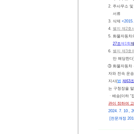
2. 주사무소
서류
3. 삭제
<2015.
4.
별지 제2호
5. 화물자동
27조
제1항
제
6.
별지 제3호
만 해당한다
③ 화물자동차
자와 전속 운송
지사(
법
제63
는 구청장을 말
ㆍ배송(이하 
관이 정하여 
2024. 7. 10., 2
[전문개정 2010.