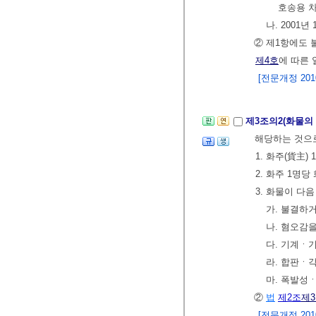
호송용 
나. 2001
② 제1항에도
제4호
에 따른
[전문개정 2010.
제3조의2(화물의
해당하는 것으로
1. 화주(貨主
2. 화주 1명
3. 화물이 다
가. 불결하
나. 혐오감
다. 기계ㆍ
라. 합판ㆍ
마. 폭발성
②
법
제2조
제
[전문개정 2010.