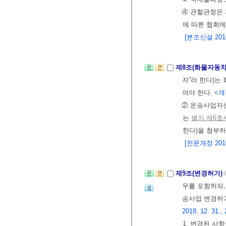
④ 관할관청은
에 따른 협회
[본조신설 2016.
제8조(화물자동차
자”라 한다)는
여야 한다.
<개정
② 운송사업자
는
별지 제6호
한다)을 첨부
[전문개정 2010.
제9조(변경허가)
우를 포함하되
송사업 변경허
2018. 12. 31., 
1. 변경된 사