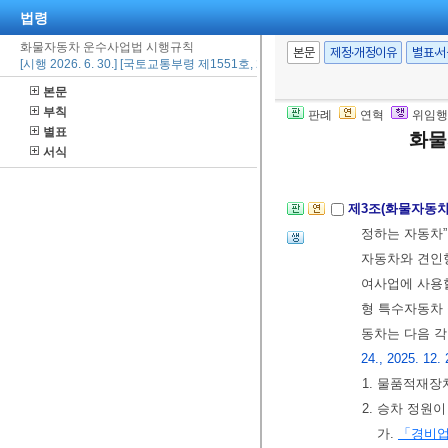
법령
별자치도지사
화물자동차 운수사업법 시행규칙
2. 삭제
<2014.
본문
제정·개정이유
별표·
[시행 2026. 6. 30.] [국토교통부령 제1551호, 2025. 12. 29., 일부개정]
3. “화물취급
본문
4. “사업장
부칙
판례
연혁
위임행
운수사업이 
별표
화물
[전문개정 2010.
서식
제3조(화물자동차
정하는 자동차
자동차와 견인
여사업에 사용
형 특수자동차 
동차는 다음 각
24., 2025. 12. 
1. 물품적재
2. 승차 정원
가.
「경비