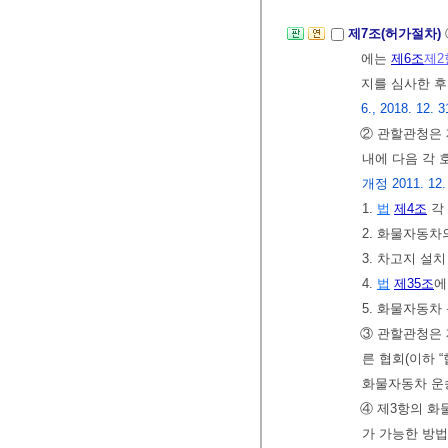
제7조(허가절차)
에는
제6조
제2
지를 심사한 
6., 2018. 12. 3
② 관할관청은 
내에 다음 각 
개정 2011. 12.
1.
법
제4조
각
2. 화물자동차
3. 차고지 설
4.
법
제35조
에
5. 화물자동차
③ 관할관청은
른 협회(이하 
화물자동차 운
④ 제3항의 화
가 가능한 방