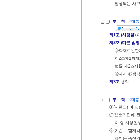
발생되는 사고
부 칙
<대통령
제1조 (시행일)
이
제2조 (다른 법령
③화재로인한
제2조제1항제
법률 제2조제1
④내지 ⑬생
제3조
생략
부 칙
<대통령
①(시행일) 이 
②(보험가입에 관
이 영 시행일
③(기존 보험계약
하여는 종전의