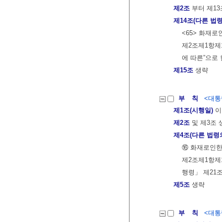
제2조
부터 제13
제14조(다른 법령
<65> 화재
제2조제1항제
에 따른”으로 
제15조
생략
부 칙
<대통령
제1조(시행일)
이
제2조
및 제3조 
제4조(다른 법령
⑯ 화재로인
제2조제1항제
행령」 제21
제5조
생략
부 칙
<대통령