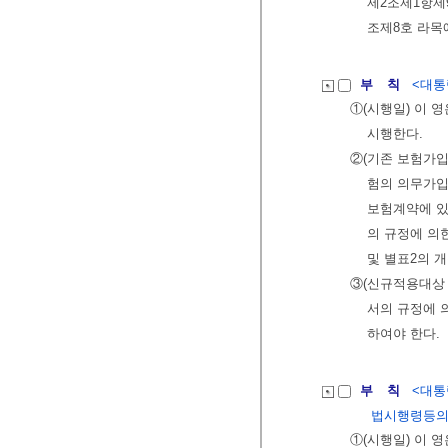
제2조제1항제
조제8호 라목
부 칙
<대통령
①(시행일) 이 
시행한다.
②(기존 보험가입
험의 의무가입
보험계약에 있
의 규정에 의
및 별표2의 
③(신규적용대상 
서의 규정에 
하여야 한다.
부 칙
<대통령
법시행령등의
①(시행일) 이 