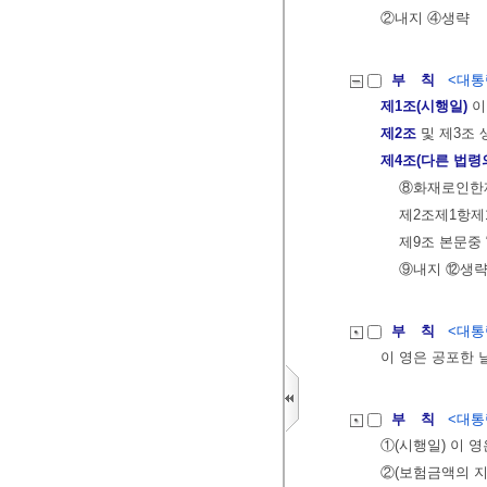
②내지 ④생략
부 칙
<대통령
제1조(시행일)
이
제2조
및 제3조 
제4조(다른 법령
⑧화재로인한
제2조제1항제
제9조 본문중
⑨내지 ⑫생
부 칙
<대통령
이 영은 공포한 
부 칙
<대통령
①(시행일) 이 
②(보험금액의 지