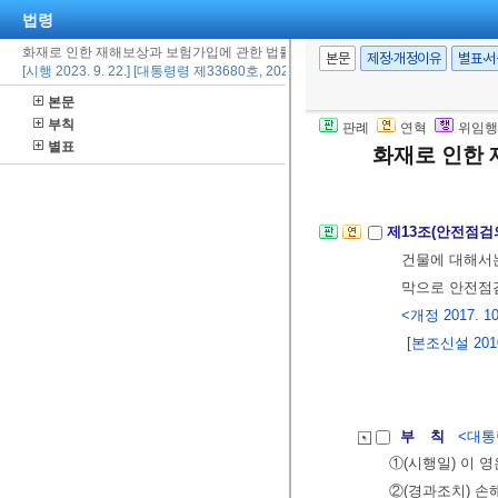
법령
는 사실에 관하
화재로 인한 재해보상과 보험가입에 관한 법률 시행령
다.
본문
제정·개정이유
별표·
[시행 2023. 9. 22.] [대통령령 제33680호, 2023. 8. 22., 일부개정]
② 협회는 제1
본문
안전점검 일자를
부칙
판례
연혁
위임행
때에는 연장 사
별표
화재로 인한 
[본조신설 2017.
제13조(안전점검
건물에 대해서는
막으로 안전점검
<개정 2017. 10
[본조신설 2010.
부 칙
<대통령
①(시행일) 이 
②(경과조치) 손