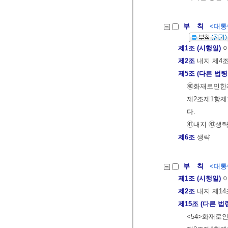
부 칙
<대통령
제1조 (시행일)
이
제2조
내지 제4조
제5조 (다른 법령
㊵화재로인한
제2조제1항제
다.
㊶내지 ㊸생
제6조
생략
부 칙
<대통령
제1조 (시행일)
이
제2조
내지 제14
제15조 (다른 법
<54>화재로