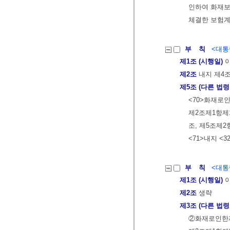
인하여 화재보
체결한 보험계
부 칙
<대통령
제1조 (시행일)
이
제2조
내지 제4조
제5조 (다른 법령
<70>화재로
제2조제1항제1
조, 제5조제2
<71>내지 <3
부 칙
<대통령
제1조 (시행일)
이
제2조
생략
제3조 (다른 법령
②화재로인한