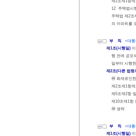
제2조제1항제
12. 주택법
주택법 제2조
의 아파트를 
부 칙
<대통령
제1조(시행일)
이
행 전에 공포
일부터 시행한
제2조(다른 법령
㊽ 화재로인
제2조제1항제1
제5조제2항 및
제10조제1항 중
㊾ 생략
부 칙
<대통령
제1조(시행일)
이