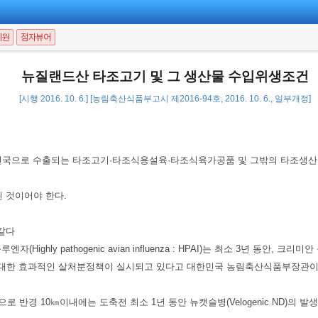
지원
점자뷰어
뉴질랜드산 타조고기 및 그 생산물 수입위생조건
[시행 2016. 10. 6.] [농림축산식품부고시 제2016-94호, 2016. 10. 6., 일부개정]
한민국으로 수출되는 타조고기·타조식용설육·타조식육가공품 및 그밖의 타조생산물
 것이어야 한다.
같다
athogenic avian influenza : HPAI)는 최소 3년 동안, 크리미안 콩고출혈열
에 대한 효과적인 살처분정책이 실시되고 있다고 대한민국 농림축산식품부장관이 
반경 10㎞이내에는 도축전 최소 1년 동안 뉴캣슬병(Velogenic ND)의 