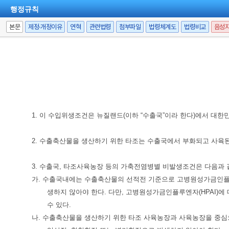
행정규칙
본문
제정·개정이유
연혁
관련법령
첨부파일
법령체계도
법령비교
음성
1. 이 수입위생조건은 뉴질랜드(이하 “수출국”이라 한다)에서 대
2. 수출축산물을 생산하기 위한 타조는 수출국에서 부화되고 사육된
3. 수출국, 타조사육농장 등의 가축전염병별 비발생조건은 다음과 
가. 수출국내에는 수출축산물의 선적전 기준으로 고병원성가금인플루엔자(Highly p
생하지 않아야 한다. 다만, 고병원성가금인플루엔자(HPAI)
수 있다.
나. 수출축산물을 생산하기 위한 타조 사육농장과 사육농장을 중심으로 