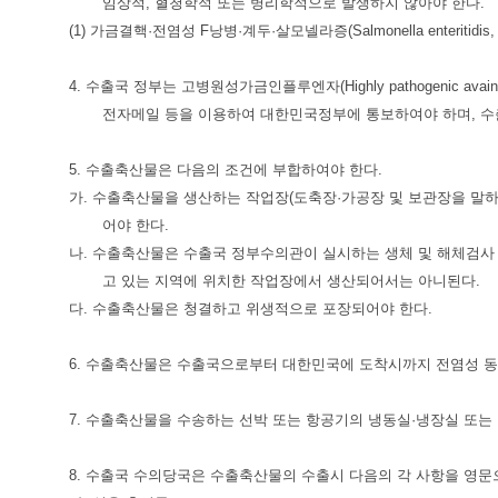
임상적, 혈청학적 또는 병리학적으로 발생하지 않아야 한다.
(1) 가금결핵·전염성 F낭병·계두·살모넬라증(Salmonella enteritidis
4. 수출국 정부는 고병원성가금인플루엔자(Highly pathogenic avain
전자메일 등을 이용하여 대한민국정부에 통보하여야 하며, 
5. 수출축산물은 다음의 조건에 부합하여야 한다.
가. 수출축산물을 생산하는 작업장(도축장·가공장 및 보관장을 말
어야 한다.
나. 수출축산물은 수출국 정부수의관이 실시하는 생체 및 해체검사 
고 있는 지역에 위치한 작업장에서 생산되어서는 아니된다.
다. 수출축산물은 청결하고 위생적으로 포장되어야 한다.
6. 수출축산물은 수출국으로부터 대한민국에 도착시까지 전염성 동
7. 수출축산물을 수송하는 선박 또는 항공기의 냉동실·냉장실 또는 
8. 수출국 수의당국은 수출축산물의 수출시 다음의 각 사항을 영