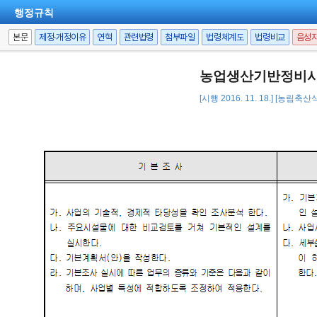
행정규칙
본문
제정·개정이유
연혁
관련법령
첨부파일
법령체계도
법령비교
음성
농업생산기반정비사
[시행 2016. 11. 18.] [농림축