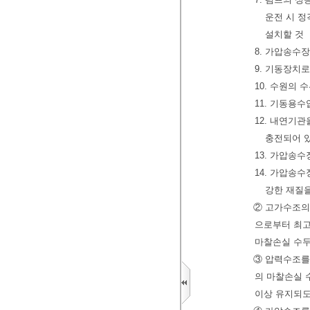
운전 시 정
설치할 것
8. 가압송수
9. 기동장치
10. 수원의
11. 기동용
12. 내연기
충전되어 있
13. 가압송
14. 가압송
강한 재질
② 고가수조의
으로부터 최고
마찰손실 수두
③ 압력수조를
의 마찰손실 
이상 유지되도