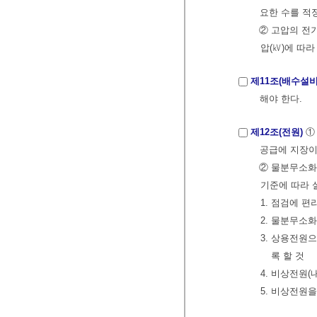
요한 수를 적
② 고압의 전
압(㎸)에 따
제11조(배수설비
해야 한다.
제12조(전원)
①
공급에 지장이
② 물분무소화
기준에 따라 
1. 점검에 
2. 물분무소
3. 상용전원
록 할 것
4. 비상전원
5. 비상전원