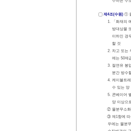
수하는 수
제4조(수원)
① 
1. 「화재의
방대상물 또
이하인 경우
할 것
2. 차고 또
에는 50제
3. 절연유 
분간 방수할
4. 케이블트
수 있는 양
5. 콘베이어
양 이상으로
② 물분무소화
③ 제1항에 
우에는 물분