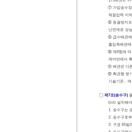
175퍼센트 
⑦ 가압송수장
체절압력 이하
⑧ 동결방지조
난연재료 성능
⑨ 급수배관에
흡입측배관에
⑩ 제9항에 
제어반에서 확
⑪ 배관은 다
⑫ 확관형 분
기술기준」에 
제7조(송수구)
물
따라 설치해야
1. 송수구는
2. 송수구로
3. 구경 6
4. 송수구에