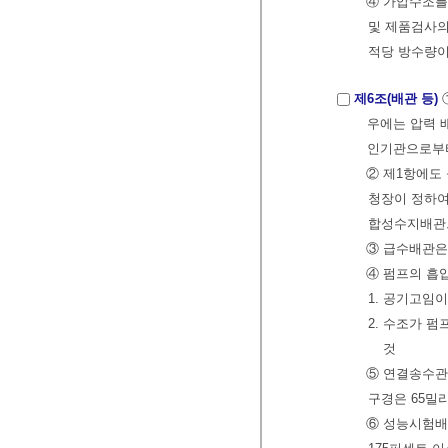
④ 가압수조를
및 제품검사의
적당 방수량이
제6조(배관 등)
우에는 압력 배
인기관으로부터
② 제1항에도
청장이 정하여
합성수지배관으
③ 급수배관은
④ 펌프의 흡
1. 공기고임
2. 수조가 
것
⑤ 연결송수관
구경은 65밀
⑥ 성능시험배