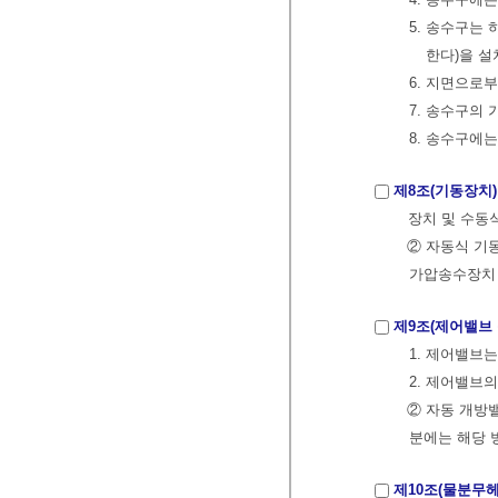
5. 송수구는 
한다)을 설
6. 지면으로
7. 송수구의
8. 송수구에
제8조(기동장치)
장치 및 수동
② 자동식 기
가압송수장치 
제9조(제어밸브 
1. 제어밸브는
2. 제어밸브
② 자동 개방밸
분에는 해당 
제10조(물분무헤