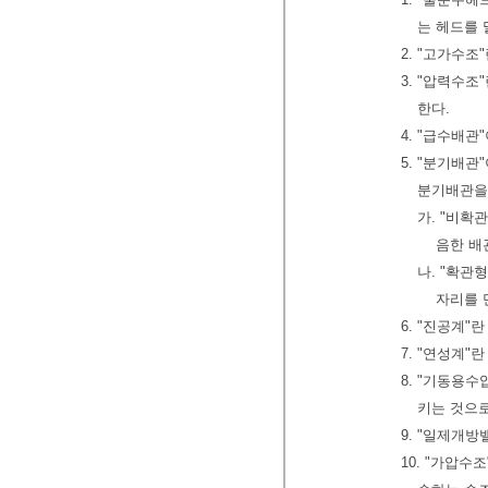
는 헤드를 
2. "고가수
3. "압력수
한다.
4. "급수배
5. "분기배
분기배관을
가. "비확
음한 배
나. "확관
자리를 
6. "진공계
7. "연성계
8. "기동용
키는 것으
9. "일제개
10. "가압