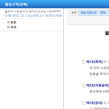
행정규칙(연혁)
물분무소화설비의 화재안전성능기준(NFPC 104)
본문
제정·개정이유
연혁
[시행 2022. 12. 1.] [소방청고시 제2022-36호, 2022. 11. 25., 전부개정]
본문
부칙
물
제1조(목적)
이 
에 따라 소방
정함을 목적으
제2조(적용범위)
호바목에 따른
제3조(정의)
이 
1. "물분무