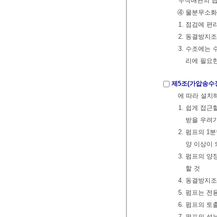
수직배관의 급
④ 물분무소화
1. 점검에 
2. 동결방지
3. 수조에는 
리에 필요
제5조(가압송수
에 따라 설치
1. 쉽게 접
받을 우려가
2. 펌프의 
양 이상이 
3. 펌프의 
할 것
4. 동결방지
5. 펌프는 전
6. 펌프의 
7. 펌프의 