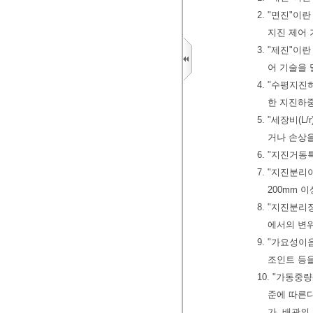
2. "면진"
지진 제어 
3. "제진"
어 기술을 
4. "수평지
한 지진하
5. "세장비(
거나 손상을
6. "지진거
7. "지진분
200mm 
8. "지진분
에서의 변위
9. "가요성
조인트 등
10. "가동
준에 따른
가. 배관의