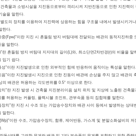
이란 건축물과 소방시설을 지진동으로부터 격리시켜 지반진동으로 인한 지진력이
기술을 말한다.
이란 별도의 장치를 이용하여 지진력에 상응하는 힘을 구조물 내에서 발생시키거
말한다.
진하중(Fpw)"이란 지진 시 흔들림 방지 버팀대에 전달되는 배관의 동적지진
중을 말한다.
L/r)"란 흔들림 방지 버팀대 지지대의 길이(L)와, 최소단면2차반경(r)의 비율을 
 입기 쉽다.
동특성"이란 지진발생으로 인한 외부적인 힘에 반응하여 움직이는 특성을 말한다
리이음"이란 지진발생시 지진으로 인한 진동이 배관에 손상을 주지 않고 배관의 축방
이상의 배관은 허용하는 각도변위를 0.5° 이상으로 한다.
리장치"란 지진 발생 시 건축물 지진분리이음 설치 위치 및 지상에 노출된 건축
를 허용하는 커플링, 플렉시블 조인트, 관부속품 등의 집합체를 말한다.
이음장치"란 지진 시 수조 또는 가압송수장치와 배관 사이 등에서 발생하는 상대
을 말한다.
중량(Wp)"이란 수조, 가압송수장치, 함류, 제어반등, 가스계 및 분말소화설비의
다.
 작동상태를 고려한 무게란 배관 및 기타 부속품의 무게를 포함하기 위한 중량으