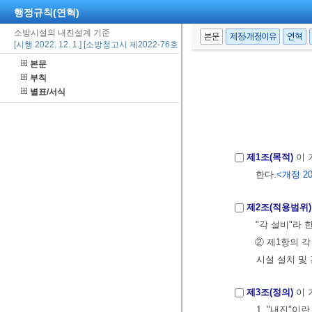
행정규칙(연혁)
소방시설의 내진설계 기준
본문
제정·개정이유
연혁
[시행 2022. 12. 1.] [소방청고시 제2022-76호, 2022. 12. 1., 일부개정]
본문
부칙
별표/서식
제1조(목적)
이 
한다.
<개정 2017
제2조(적용범위)
"각 설비"라
② 제1항의 
시설 설치 및
제3조(정의)
이 
1. "내진"