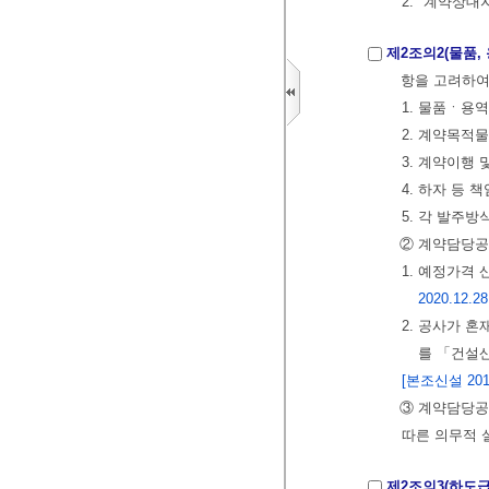
2. "계약상
제2조의2(물품,
항을 고려하여
1. 물품ㆍ용
2. 계약목적
3. 계약이행
4. 하자 등
5. 각 발주
② 계약담당공
1. 예정가격
2020.12.28
2. 공사가 
를 「건설
[본조신설 2016
③ 계약담당공
따른 의무적 
제2조의3(하도