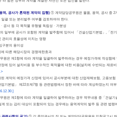
대자"라 함은 정부와 계약을 체결한 자연인 또는 법인을 말한다.
 용역, 공사가 혼재된 계약의 집행)
① 계약담당공무원은 물품, 용역, 공사 중 
 일괄 또는 분리발주 여부를 검토하여야 한다.
역ㆍ공사 등 각 목적물 유형별 독립성ㆍ가분성
물의 일부에 공사가 포함된 계약을 발주함에 있어서 「건설산업기본법」,「
 및 관리의 효율성에 미치는 영향
 책임구분의 용이성
방식에 따른 해당시장의 경쟁제한효과
무원은 제1항에 따라 계약을 일괄하여 발주하려는 경우 예정가격에 작성함에 
 산정에 있어 설치비용 등 부수적인 목적물에 대한 비용(설치에 수반되는 재료비,
.>
혼재된 계약의 예정가격 산정에 있어서 공사부분에 대한 산업재해보험, 고용보
산업기본법」 제22조제7항 등 관련법령에서 정한 바에 따라 계상하였는지 여
.12.30.]
무원은 제1항에 따라 계약을 일괄하여 발주하려는 경우 역무내용 중「건설
설계 또는 감리 대상이 포함되어 있는 경우에는 용역계약의 발주 등 관련 법령
급 관련사항의 공고)
① 각 중앙관서의 장 또는 계약담당공무원은 입찰공고시 