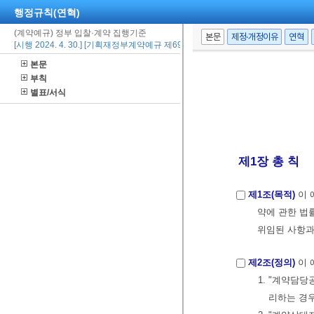
행정규칙(연혁)
(계약예규) 정부 입찰·계약 집행기준
본문
제정·개정이유
연혁
[시행 2024. 4. 30.] [기획재정부계약예규 제695호, 2024. 4. 30., 일부개정]
본문
부칙
별표/서식
제1장 총 칙
제1조(목적)
이 
약에 관한 법
위임된 사항과
제2조(정의)
이 
1. "계약담
리하는 경