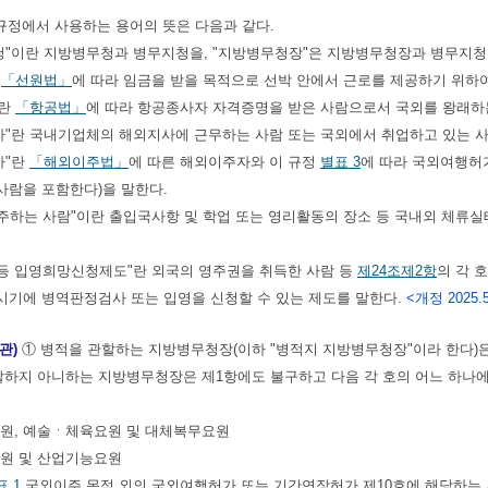
규정에서 사용하는 용어의 뜻은 다음과 같다.
무청"이란 지방병무청과 병무지청을, "지방병무청장"은 지방병무청장과 병무지
란
「선원법」
에 따라 임금을 받을 목적으로 선박 안에서 근로를 제공하기 위하
이란
「항공법」
에 따라 항공종사자 자격증명을 받은 사람으로서 국외를 왕래하
업자"란 국내기업체의 해외지사에 근무하는 사람 또는 국외에서 취업하고 있는 
자"란
「해외이주법」
에 따른 해외이주자와 이 규정
별표 3
에 따라 국외여행허
사람을 포함한다)을 말한다.
 거주하는 사람"이란 출입국사항 및 학업 또는 영리활동의 장소 등 국내외 체
자 등 입영희망신청제도"란 외국의 영주권을 취득한 사람 등
제24조제2항
의 각 
시기에 병역판정검사 또는 입영을 신청할 수 있는 제도를 말한다.
<개정 2025.5
관)
① 병적을 관할하는 지방병무청장(이하 "병적지 지방병무청장"이라 한다)
할하지 아니하는 지방병무청장은 제1항에도 불구하고 다음 각 호의 어느 하나
요원, 예술ㆍ체육요원 및 대체복무요원
요원 및 산업기능요원
표 1
국외이주 목적 외의 국외여행허가 또는 기간연장허가 제10호에 해당하는