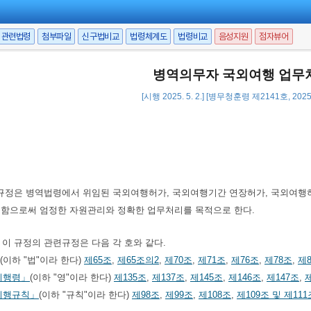
관련법령
첨부파일
신구법비교
법령체계도
법령비교
음성지원
점자뷰어
병역의무자 국외여행 업무
[시행 2025. 5. 2.] [병무청훈령 제2141호, 2025
규정은 병역법령에서 위임된 국외여행허가, 국외여행기간 연장허가, 국외여행허
함으로써 엄정한 자원관리와 정확한 업무처리를 목적으로 한다.
이 규정의 관련규정은 다음 각 호와 같다.
(이하 "법"이라 한다)
제65조
,
제65조의2
,
제70조
,
제71조
,
제76조
,
제78조
,
제8
시행령」
(이하 "영"이라 한다)
제135조
,
제137조
,
제145조
,
제146조
,
제147조
,
시행규칙」
(이하 "규칙"이라 한다)
제98조
,
제99조
,
제108조
,
제109조 및 제111