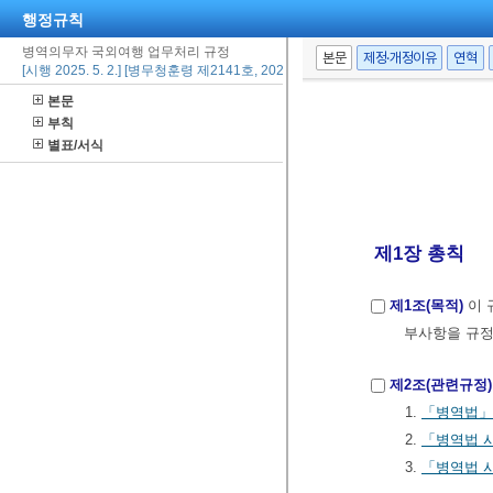
행정규칙
병역의무자 국외여행 업무처리 규정
본문
제정·개정이유
연혁
[시행 2025. 5. 2.] [병무청훈령 제2141호, 2025. 5. 2., 일부개정]
본문
부칙
별표/서식
제1장 총칙
제1조(목적)
이 
부사항을 규정
제2조(관련규정)
1.
「병역법」
2.
「병역법 
3.
「병역법 