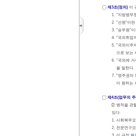
제3조(정의)
이 
1. "지방병
2. "선원"이
3. "승무원"
4. "국외취
5. "국외이주
으로 보는 
6. "국외에
을 말한다.
7. "영주권
이 원하는 
제4조(업무의 주
② 병적을 관
있다.
1. 사회복무
2. 전문연구
3. 이 규정
별