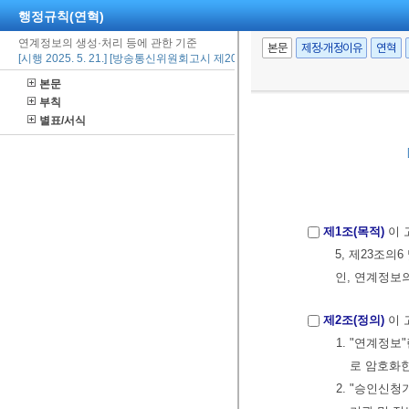
행정규칙(연혁)
연계정보의 생성·처리 등에 관한 기준
본문
제정·개정이유
연혁
[시행 2025. 5. 21.] [방송통신위원회고시 제2025-4호, 2025. 5. 21., 제정]
본문
부칙
별표/서식
제1조(목적)
이 
5, 제23조의
인, 연계정보
제2조(정의)
이 
1. "연계정
로 암호화
2. "승인신