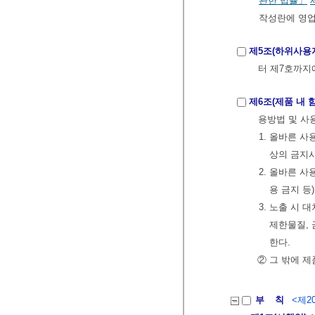
관한 법률」
작성란에 영
제5조(하위사용
터 제7호까지
제6조(제품 내
용방법 및 사
1. 올바른 
상의 금지
2. 올바른 
용 금지 등
3. 노출 시
제한물질, 
한다.
② 그 밖에 
부 칙
<제20