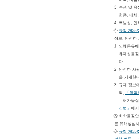
3. 수생 및 
험종, 매체
4. 폭발성,
④
규칙
제35
정보, 안전한
1. 인체등
유해성물질
다.
2. 안전한 
을 기재한
3. 규제 정보
되,
「화학
ㆍ허가물질
건법」
에서
⑤ 화학물질
른 유해성심사
⑥
규칙
제35