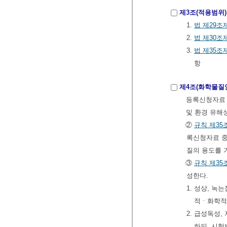
제3조(적용범위)
1.
법
제29조
2.
법
제30조
3.
법
제35조
항
제4조(화학물질
등록신청자료
및 환경 유해
②
규칙
제35
록신청자료 중
질의 용도를 
③
규칙
제35
성한다.
1. 성상, 녹
적ㆍ화학적
2. 급성독성
하되, 시험