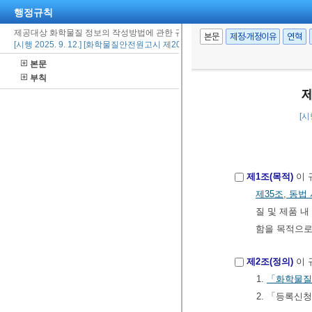
행정규칙
제공대상 화학물질 정보의 작성방법에 관한 규정
본문
제정·개정이유
연혁
[시행 2025. 9. 12.] [화학물질안전원고시 제2025-25호, 2025. 9. 12., 일부개정]
본문
부칙
[시
제1조(목적)
이 
제35조
,
동법 
질 및 제품 
함을 목적으로
제2조(정의)
이 
1.
「화학물질의
2. 「등록신