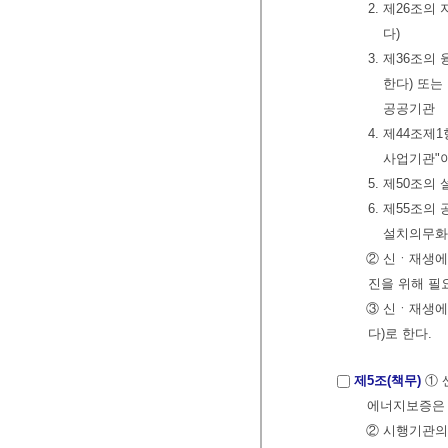
2. 제26조
다)
3. 제36조
한다) 또
공공기관
4. 제44조
사업기관"이
5. 제50조
6. 제55조
설치의무화
② 신ㆍ재생에
진을 위해 필
③ 신ㆍ재생에
다)로 한다.
제5조(책무)
① 
에너지보증은
② 시행기관의