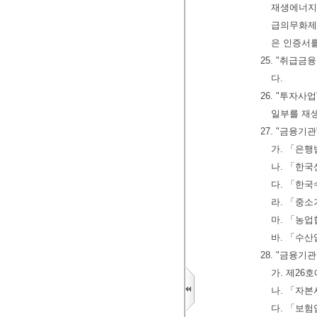
재생에너지
급의무화제
은 인증서
25. "취급
다.
26. "투자
일부를 재
27. "금융기
가. 「은행
나. 「한
다. 「한
라. 「중
마. 「농
바. 「수
28. "금융기
가. 제26
나. 「자
다. 「보