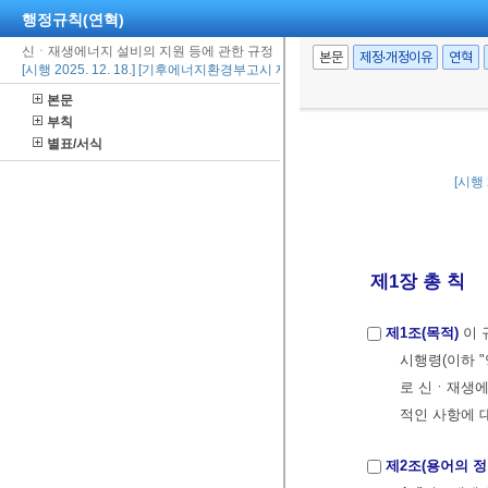
행정규칙(연혁)
신ㆍ재생에너지 설비의 지원 등에 관한 규정
본문
제정·개정이유
연혁
[시행 2025. 12. 18.] [기후에너지환경부고시 제2025-61호, 2025. 12. 18., 일부개
본문
부칙
별표/서식
[시행 
제1장 총 칙
제1조(목적)
이 
시행령(이하 "
로 신ㆍ재생에
적인 사항에 
제2조(용어의 정