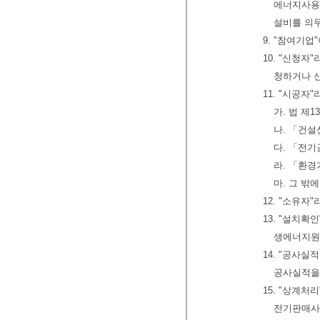
에너지사용
설비를 의
9. "참여기
10. "신청
청하거나 
11. "시공자
가. 법 제
나. 「건
다. 「전
라. 「환경
마. 그 
12. "소유
13. "설치확
생에너지원
14. "공사
공사실적을
15. "상계
전기판매사