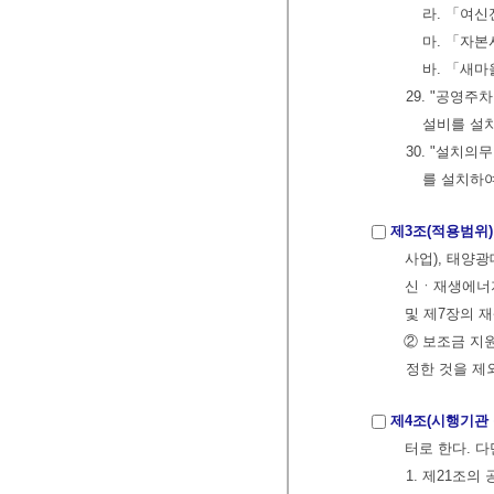
라. 「여
마. 「자
바. 「새
29. "공영
설비를 설치
30. "설치의
를 설치하
제3조(적용범위)
사업), 태양
신ㆍ재생에너지
및 제7장의 
② 보조금 지
정한 것을 제
제4조(시행기관 
터로 한다. 다
1. 제21조