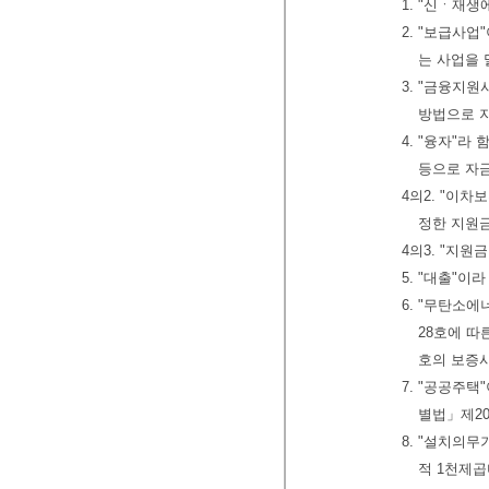
1. "신ㆍ재
2. "보급사
는 사업을 
3. "금융지
방법으로 
4. "융자"
등으로 자
4의2. "이
정한 지원
4의3. "지
5. "대출"
6. "무탄소
28호에 
호의 보증
7. "공공주
별법」제2
8. "설치의
적 1천제