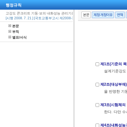
행정규칙
고강도 콘크리트 기둥·보의 내화성능 관리기준
본문
제정·개정이유
연혁
[시행 2008. 7. 21.] [국토교통부고시 제2008-334호, 2008. 7. 21., 제정]
본문
부칙
별표/서식
제1조(기준의 목
설계기준강도 
제2조(대상부재)
을 반영한 기
제3조(시험체의 
한다. 다만 
제4조(내화성능