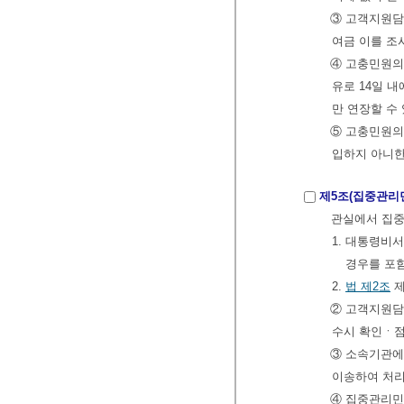
③ 고객지원담
여금 이를 조
④ 고충민원의 
유로 14일 
만 연장할 수
⑤ 고충민원의
입하지 아니
제5조(집중관리
관실에서 집중
1. 대통령비
경우를 포
2.
법
제2조
제
② 고객지원담
수시 확인ㆍ점
③ 소속기관에
이송하여 처
④ 집중관리민