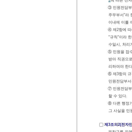
2
에 따른 전
③ 민원전담부
주무부서"라 
이내에 이를 
④ 제2항에 
"규칙"이라 한
수일시, 처리
⑤ 민원을 접
받아 직권으로
리하여야 한다
⑥ 제3항의 
민원전담부서를
⑦ 민원전담부
할 수 있다.
⑧ 다른 행정
그 사실을 민
제3조의2(전자
원창구를 운영