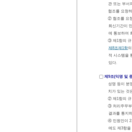
관 또는 부서
협조를 요청하
② 협조를 요
회신기간이 만
에 통보하여 
③ 제1항의 
제8조제1항
의
적 시스템을 
있다.
제9조(익명 및 
성명 등이 분명
치가 있는 것
② 제1항의 
③ 처리주무부
결과를 통지하
④ 민원인이 
에도 제3항을