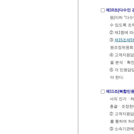
제10조(다수인 
원(이하 "다
수 있도록 조
② 제1항에 
③
제15조제5
원조정위원회 
④ 고객지원담
을 분석ㆍ확인
⑤ 각 민원담
야 한다.
제11조(복합민원
서의 인가ㆍ
총괄ㆍ조정한
② 고객지원담
를 통하여 처
③ 소속기관에