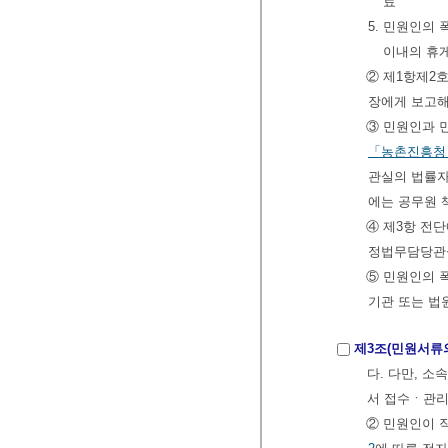
료
5. 민원인의
이내의 휴
② 제1항제2
장에게 보고해
③ 민원인과 
「농촌진흥청 
관실의 법률자
에는 공무원 
④ 제3항 전
정법무담당관
⑤ 민원인의 
기관 또는 법
제3조(민원서류
다. 다만, 
서 접수ㆍ관
② 민원인이 