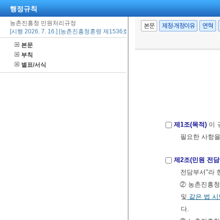
행정규칙
농촌진흥청 민원처리규정
본문
제정·개정이유
연혁
[시행 2026. 7. 16.] [농촌진흥청훈령 제1536호, 2026. 7. 16., 일부개정]
본문
부칙
별표/서식
제1조(목적)
이 
필요한 사항을
제2조(민원 전담
전담부서"라 
② 농촌진흥청
및
같은 법 
다.