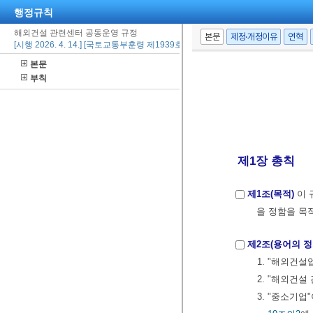
행정규칙
해외건설 관련센터 공동운영 규정
본문
제정·개정이유
연혁
[시행 2026. 4. 14.] [국토교통부훈령 제1939호, 2026. 4. 8., 일부개정]
본문
부칙
제1장 총칙
제1조(목적)
이 
을 정함을 목
제2조(용어의 정
1. "해외건설
2. "해외건설
3. "중소기업