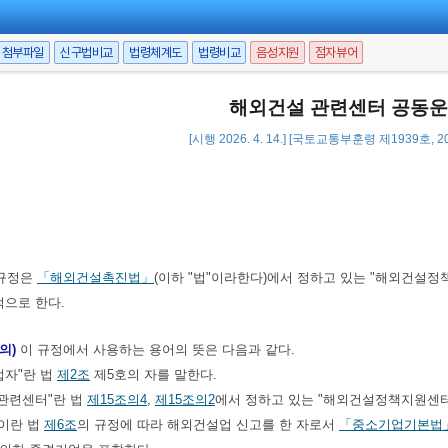
첨부파일
신구법비교
법령체계도
법령비교
음성지원
점자뷰어
해외건설 관련센터 공동운
[시행 2026. 4. 14.] [국토교통부훈령 제1939호, 20
규정은
「해외건설촉진법」
(이하 "법"이라한다)에서 정하고 있는 "해외건설
적으로 한다.
의)
이 규정에서 사용하는 용어의 뜻은 다음과 같다.
업자"란 법
제2조
제5호의 자를 말한다.
 관련센터"란 법
제15조의4
,
제15조의2
에서 정하고 있는 "해외건설정책지원센터
"이란 법
제6조
의 규정에 따라 해외건설업 신고를 한 자로서
「중소기업기본법