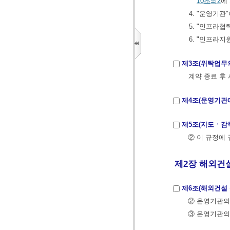
10조의2
에
4. "운영기
5. "인프라협
6. "인프라
제3조(위탁업무
계약 종료 후
제4조(운영기관에
제5조(지도ㆍ감독
② 이 규정에
제2장 해외건설
제6조(해외건설
② 운영기관의
③ 운영기관의