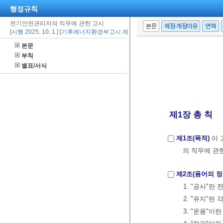
행정규칙
전기안전관리자의 직무에 관한 고시
본문
제정·개정이유
연혁
[시행 2025. 10. 1.] [기후에너지환경부고시 제2025-15호, 2025. 10. 1., 일부개정]
본문
부칙
별표/서식
제1장 총 칙
제1조(목적)
이 
의 직무에 관
제2조(용어의 정
1. "공사"
2. "유지"
3. "운용"