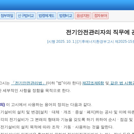
첨부파일
신구법비교
법령체계도
법령비교
음성지원
점자뷰어
전기안전관리자의 직무에 
[시행 2025. 10. 1.] [기후에너지환경부고시 제2025-15호, 
고시는
「전기안전관리법」
(이하 "법"이라 한다)
제22조제6항
및
같은 법 시행
한 세부적인 사항을 정함을 목적으로 한다.
의)
이 고시에서 사용하는 용어의 정의는 다음과 같다.
란 전기설비의 설치 및 변경(설치ㆍ대체ㆍ개조ㆍ증설ㆍ폐지)하는 공사 및 이에 따
란 각각의 전기설비가 그 본래의 형태와 기능을 갖도록 하기 위하여 순시ㆍ점검 
이란 전기설비의 설치 목적에 따라 조작ㆍ가동ㆍ사용하는 것을 말한다.