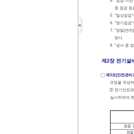
4. "점검"
중 점검 등
5. "일상점
6. "정기점
7. "정밀(
한다.
8. "공사 중
제2장 전기설비
제3조(안전관리
규정을 작성하
② 전기안전관
실시하여야 한