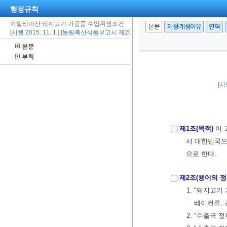
행정규칙
이탈리아산 돼지고기 가공품 수입위생조건
본문
제정·개정이유
연혁
[시행 2015. 11. 1.] [농림축산식품부고시 제2015-72호, 2015. 7. 22., 전부개정]
본문
부칙
[시
제1조(목적)
이 
서 대한민국으
으로 한다.
제2조(용어의 정
1. "돼지고기
베이컨류, 
2. "수출국