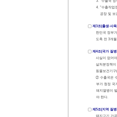
3. "수출국 
4. "수출작
공장 및 보
제3조(출생·사육
한민국 정부가
도축 전 3개월
제4조(국가 질병
사실이 없어야
살처분정책이 
동물보건기구(O
② 수출국은 
부가 청정 국
돼지열병이 발
야 한다.
제5조(지역 질병
돼지고기 가공