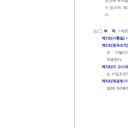
조건에 부적합
수 있으며, 
다.
부 칙
<제20
제1조(시행일)
이
제2조(경과조치
인 「이탈리아
적용한다.
제3조(이 고시의
는 수입조건
제4조(재검토기
점(매 3년째