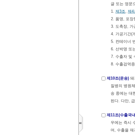
글 또는 영문
1.
제3조
,
제4
2. 품명, 포
3. 도축장,
4. 가공기간
5. 컨테이너
6. 선박명 
7. 수출자 
8. 수출검역
제10조(운송)
돼
질병의 병원체
송 중에는 대
된다. 다만, 
제11조(수출국
우에는 즉시 
며, 수출을 