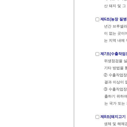
산 돼지 및 
제6조(농장 질병
년간 브루셀라병
이 없는 곳이
는 지역 내에
제7조(수출작업
위생점검을 실
기타 방법을 
② 수출작업장
결과 이상이 
③ 수출작업
출하기 위하여
는 국가 또는
제8조(돼지고기
생체 및 해체