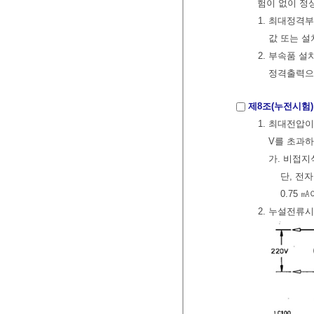
험이 없이 정
1. 최대정격
값 또는 설
2. 부속품 
정격출력으
제8조(누전시험)
1. 최대전압이
V를 초과하
가. 비접지식
단, 전
0.75 
2. 누설전류