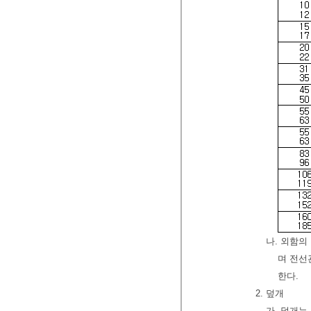
나. 외함의
며 전선
한다.
2. 덮개
가. 덮개는