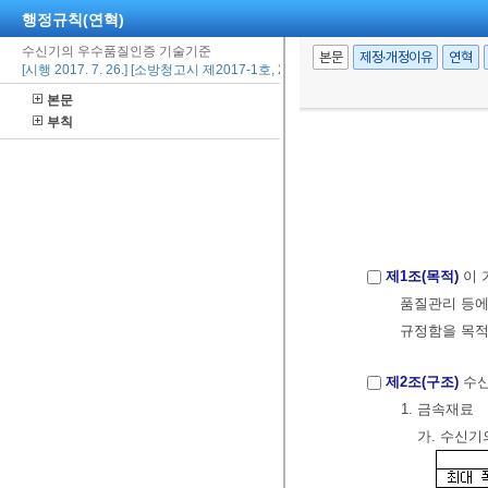
행정규칙(연혁)
수신기의 우수품질인증 기술기준
본문
제정·개정이유
연혁
[시행 2017. 7. 26.] [소방청고시 제2017-1호, 2017. 7. 26., 타법개정]
본문
부칙
제1조(목적)
이 
품질관리 등에
규정함을 목적
제2조(구조)
수신
1. 금속재료
가. 수신기