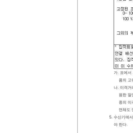
가. 표에
품의 고
나. 이격거
용한 절
중의 이
연체도 
5. 수신기에
야 한다.