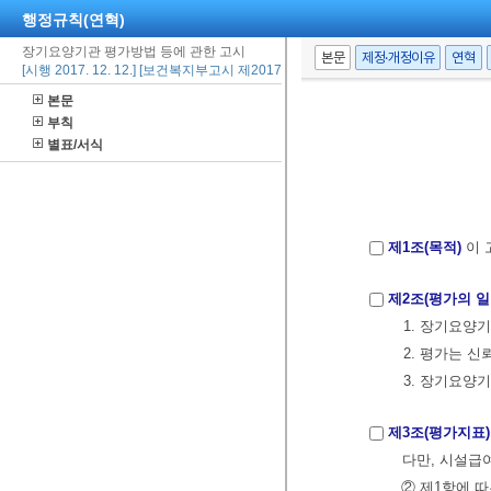
행정규칙(연혁)
장기요양기관 평가방법 등에 관한 고시
본문
제정·개정이유
연혁
[시행 2017. 12. 12.] [보건복지부고시 제2017-223호, 2017. 12. 12., 일부개정]
본문
부칙
별표/서식
제1조(목적)
이 
제2조(평가의 
1. 장기요양
2. 평가는 
3. 장기요양
제3조(평가지표)
다만, 시설급
② 제1항에 따른 급