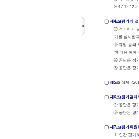
2017.12.12.>
제4조(평가의 절
② 정기평가 
가를 실시한다
③ 휴업 등의
한 다음 해에
④ 공단은 정
⑤ 공단은 장기
제5조
삭제 <2011
제6조(평가결과의
② 공단은 평
③ 공단은 평
제7조(평가위원
1. 연간 평