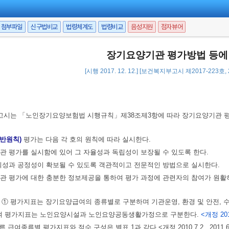
첨부파일
신구법비교
법령체계도
법령비교
음성지원
점자뷰어
장기요양기관 평가방법 등에
[시행 2017. 12. 12.] [보건복지부고시 제2017-223호, 2
고시는 「노인장기요양보험법 시행규칙」제38조제3항에 따라 장기요양기관 평가
일반원칙)
평가는 다음 각 호의 원칙에 따라 실시한다.
기관 평가를 실시함에 있어 그 자율성과 독립성이 보장될 수 있도록 한다.
신뢰성과 공정성이 확보될 수 있도록 객관적이고 전문적인 방법으로 실시한다.
기관 평가에 대한 충분한 정보제공을 통하여 평가 과정에 관련자의 참여가 원활히
① 평가지표는 장기요양급여의 종류별로 구분하며 기관운영, 환경 및 안전, 
여 평가지표는 노인요양시설과 노인요양공동생활가정으로 구분한다.
<개정 201
여종류별 평가지표와 점수 구성은 별표 1과 같다.<개정 2010.7.2., 2011.6.2., 2012.7.1