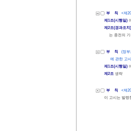
부 칙
<제20
제1조(시행일)
이
제2조(경과조치
는 종전의 기
부 칙
(정
에 관한 고시 제
제1조(시행일)
이
제2조
생략
부 칙
<제20
이 고시는 발령