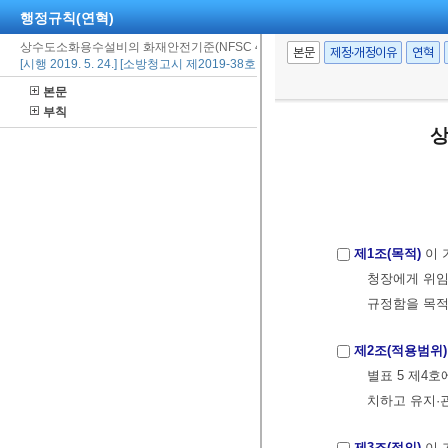
행정규칙(연혁)
상수도소화용수설비의 화재안전기준(NFSC 401)
본문
제정·개정이유
연혁
[시행 2019. 5. 24.] [소방청고시 제2019-38호, 2019. 5. 24., 일부개정]
본문
부칙
상
제1조(목적)
이 
청장에게 위임
규정함을 목적
제2조(적용범위)
별표 5 제4
치하고 유지·
제3조(정의)
이 