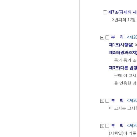
제7조(규제의 재
3번째의 12
부 칙
<제20
제1조(시행일)
이
제2조(경과조치
등의 동의 
제3조(다른 법령
우에 이 고시
을 인용한 것
부 칙
<제20
이 고시는 고시
부 칙
<제20
(시행일)이 기