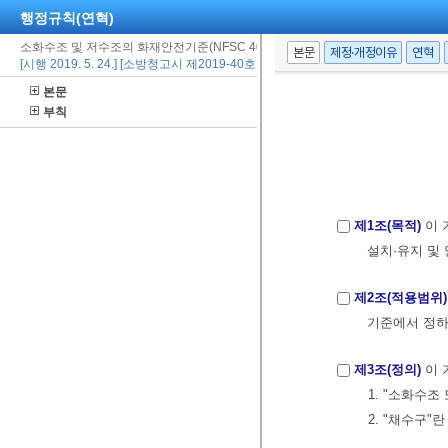
행정규칙(연혁)
소화수조 및 저수조의 화재안전기준(NFSC 402)
본문
제정·개정이유
연혁
[시행 2019. 5. 24.] [소방청고시 제2019-40호, 2019. 5. 24., 일부개정]
본문
부칙
제1조(목적)
이 
설치·유지 및
제2조(적용범위)
기준에서 정하
제3조(정의)
이 
1. "소화수
2. "채수구