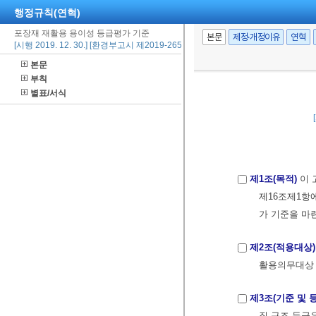
행정규칙(연혁)
포장재 재활용 용이성 등급평가 기준
본문
제정·개정이유
연혁
[시행 2019. 12. 30.] [환경부고시 제2019-265호, 2019. 12. 30., 일부개정]
본문
부칙
별표/서식
제1조(목적)
이 
제16조제1항
가 기준을 마
제2조(적용대상)
활용의무대상 
제3조(기준 및 
질·구조 등급은