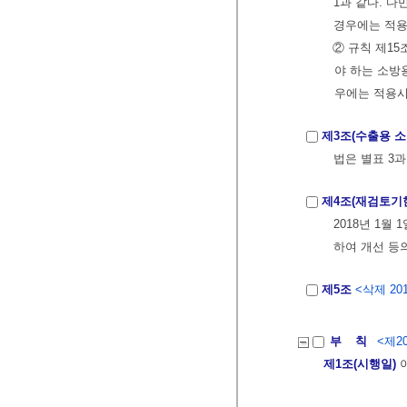
1과 같다. 
경우에는 적용
② 규칙 제1
야 하는 소방
우에는 적용시
제3조(수출용 
법은 별표 3과
제4조(재검토기
2018년 1월
하여 개선 등
제5조
<삭제 201
부 칙
<제20
제1조(시행일)
이