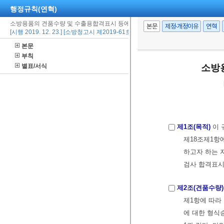
행정규칙(연혁)
소방용품의 견품수량 및 수출용합격표시 등에 관한 규정
본문
제정·개정이유
연혁
[시행 2019. 12. 23.] [소방청고시 제2019-61호, 2019. 12. 23., 일부개정]
본문
부칙
별표/서식
소방
제1조(목적)
이 
제18조제1항
하고자 하는 
검사 합격표시
제2조(견품수량)
제1항에 따라
에 대한 형식